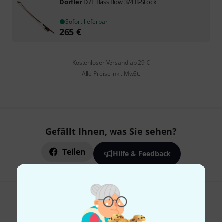
Dörfler
D7F Bass Bow 3/4 B-Stock
Sofort lieferbar
265
€
Kostenloser Versand ab 29 €
Alle Preise inkl. MwSt.
Gefällt Ihnen, was Sie sehen?
Teilen
Hilfe & Feedback