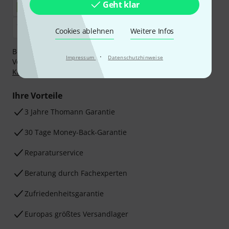
Geht klar
Cookies ablehnen
Weitere Infos
Bezahlen Sie vertraulich und sicher per Nachnahme,
·
Impressum
Datenschutzhinweise
Vorkasse, PayPal, Amazon Pay,
Klarna Sofort bezahlen
,
Klarna Ratenzahlung
oder Kreditkarte.
Ihre Vorteile
3 Jahre Thomann Garantie
30 Tage Money-Back-Garantie
Reparaturservice
Beratung durch Fachexperten
Zufriedenheitsgarantie
Europas größtes Versandlager