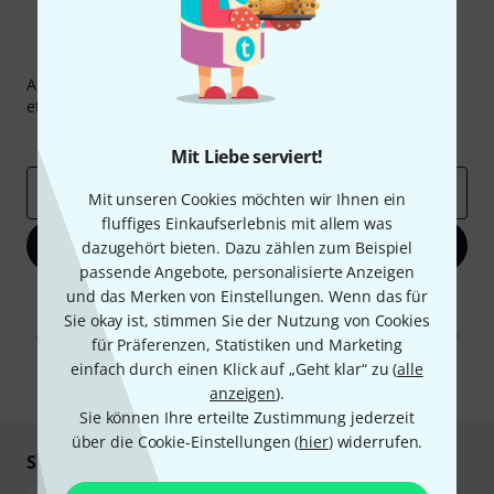
Thomann Newsletter
Abonniere den Thomann Newsletter und gewinne mit
etwas Glück einen von
50 Gutscheinen
über jeweils
50€
!
Inspirierende Beiträge
Deals
Thomann Insights
Mit Liebe serviert!
E-Mail-Adresse
*
Mit unseren Cookies möchten wir Ihnen ein
fluffiges Einkaufserlebnis mit allem was
Jetzt anmelden
dazugehört bieten. Dazu zählen zum Beispiel
passende Angebote, personalisierte Anzeigen
und das Merken von Einstellungen. Wenn das für
Mit Klick auf „Jetzt anmelden“ stimmen Sie dem Erhalt von E-Mail-
Werbung und einer Messung des E-Mail-Nutzungsverhaltens zu. Die
Sie okay ist, stimmen Sie der Nutzung von Cookies
Abmeldung ist jederzeit möglich. Weitere Informationen finden Sie in
für Präferenzen, Statistiken und Marketing
unseren
Datenschutzhinweisen
.
einfach durch einen Klick auf „Geht klar“ zu (
alle
* Pflichtfeld
anzeigen
).
Sie können Ihre erteilte Zustimmung jederzeit
über die Cookie-Einstellungen (
hier
) widerrufen.
Sicher einkaufen & bezahlen