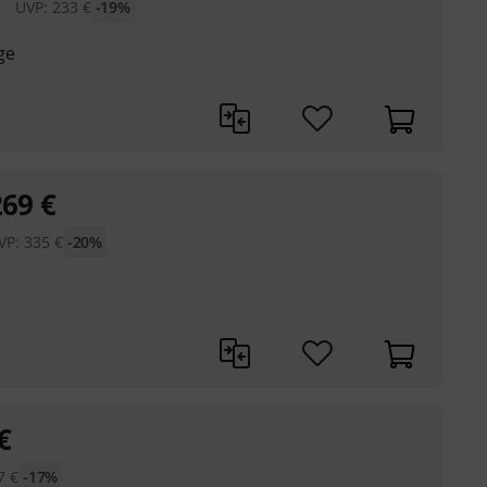
UVP:
233
€
-19%
ge
269
€
VP:
335
€
-20%
€
7
€
-17%