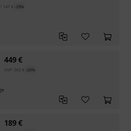
P:
147
€
-25%
449
€
UVP:
563
€
-20%
ge
189
€