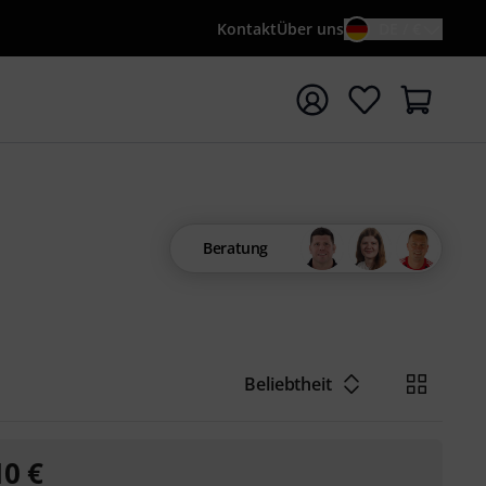
Kontakt
Über uns
DE / €
e mit Suchwort {searchTerm} starten
Beratung
Beliebtheit
10
€