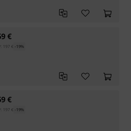
59
€
P:
197
€
-19%
59
€
P:
197
€
-19%