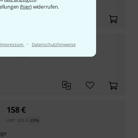
ellungen (
hier
) widerrufen.
e
49
€
·
Impressum
Datenschutzhinweise
P:
183
€
-19%
158
€
UVP:
205
€
-23%
nge