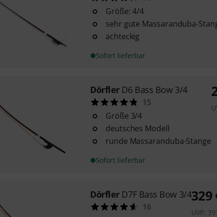
Größe: 4/4
sehr gute Massaranduba-Stan
achteckig
Sofort lieferbar
Dörfler
D6 Bass Bow 3/4
15
U
Größe 3/4
deutsches Modell
runde Massaranduba-Stange
Sofort lieferbar
329
Dörfler
D7F Bass Bow 3/4
16
UVP:
39