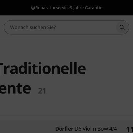
Reparaturservice
3 Jahre Garantie
Such
Traditionelle
ente
21
1
Dörfler
D6 Violin Bow 4/4