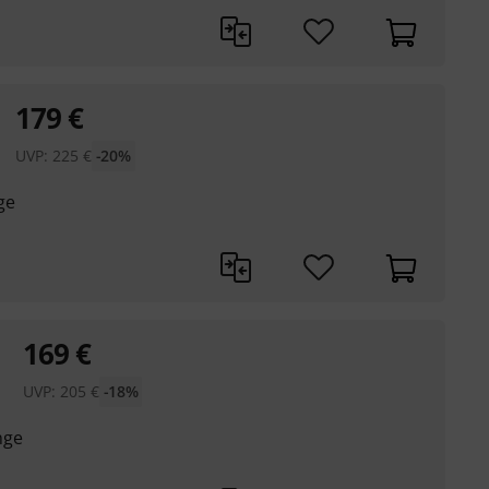
179
€
UVP:
225
€
-20%
ge
169
€
UVP:
205
€
-18%
nge