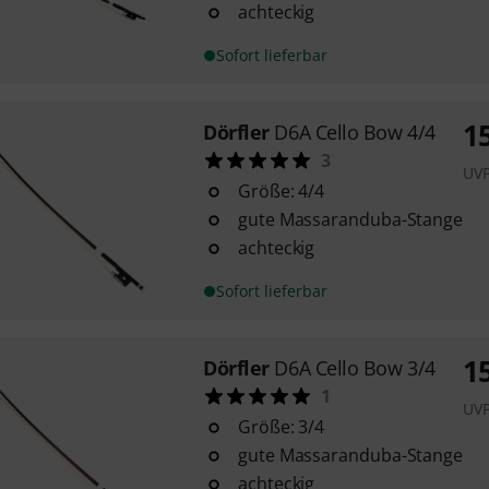
achteckig
Sofort lieferbar
1
Dörfler
D6A Cello Bow 4/4
3
UV
Größe: 4/4
gute Massaranduba-Stange
achteckig
Sofort lieferbar
1
Dörfler
D6A Cello Bow 3/4
1
UV
Größe: 3/4
gute Massaranduba-Stange
achteckig