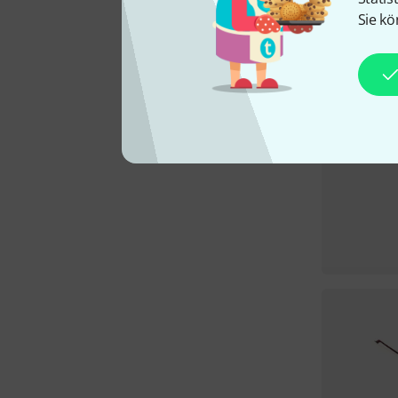
Sie kö