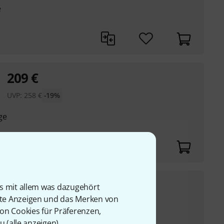
e
209
€
UVP:
258
€
-19%
ge
369
€
is mit allem was dazugehört
rte Anzeigen und das Merken von
UVP:
458
€
-19%
von Cookies für Präferenzen,
u (
alle anzeigen
).