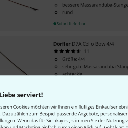
bessere Massaranduba-Stang
rund
Sofort lieferbar
Dörfler
D7A Cello Bow 4/4
11
Größe: 4/4
sehr gute Massaranduba-Stan
achteckig
Sofort lieferbar
Liebe serviert!
Dörfler
D7A Bass Bow 3/4
seren Cookies möchten wir Ihnen ein fluffiges Einkaufserlebn
6
n. Dazu zählen zum Beispiel passende Angebote, personalisie
llungen. Wenn das für Sie okay ist, stimmen Sie der Nutzung 
Größe: 3/4
tiken und Marketing einfach durch einen Klick auf „Geht klar“ z