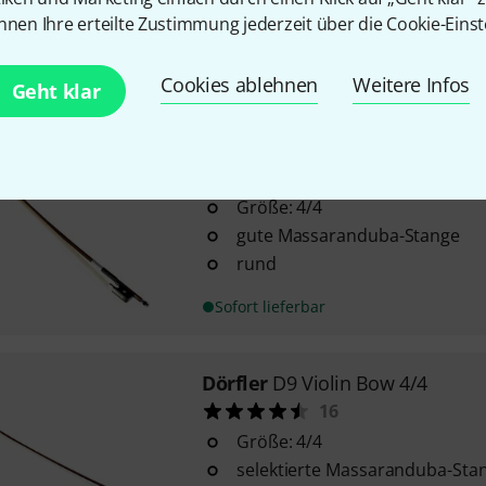
deutsches Modell
nnen Ihre erteilte Zustimmung jederzeit über die Cookie-Einst
bessere Massaranduba-Stang
Sofort lieferbar
Cookies ablehnen
Weitere Infos
Geht klar
1
Dörfler
D6 Cellowbow 4/4
20
UV
Größe: 4/4
gute Massaranduba-Stange
rund
Sofort lieferbar
Dörfler
D9 Violin Bow 4/4
16
Größe: 4/4
selektierte Massaranduba-Sta