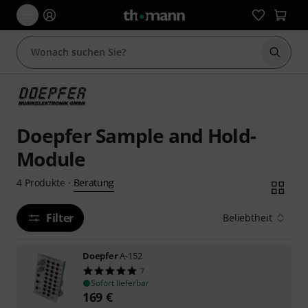
Suche 
Doepfer Sample and Hold-
Module
Beratung
4
Produkte
·
Filter
Beliebtheit
Doepfer
A-152
7
Sofort lieferbar
169
€