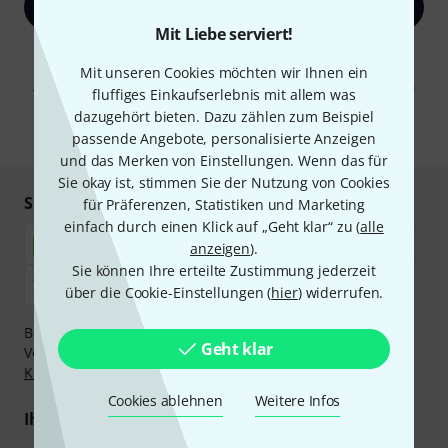
Jetzt anmelden
Mit Liebe serviert!
Mit Klick auf „Jetzt anmelden“ stimmen Sie dem Erhalt von E-Mail-
Werbung und einer Messung des E-Mail-Nutzungsverhaltens zu. Die
Mit unseren Cookies möchten wir Ihnen ein
Abmeldung ist jederzeit möglich. Weitere Informationen finden Sie in
fluffiges Einkaufserlebnis mit allem was
unseren
Datenschutzhinweisen
.
dazugehört bieten. Dazu zählen zum Beispiel
* Pflichtfeld
passende Angebote, personalisierte Anzeigen
und das Merken von Einstellungen. Wenn das für
Sie okay ist, stimmen Sie der Nutzung von Cookies
Sicher einkaufen & bezahlen
für Präferenzen, Statistiken und Marketing
einfach durch einen Klick auf „Geht klar“ zu (
alle
anzeigen
).
Sie können Ihre erteilte Zustimmung jederzeit
über die Cookie-Einstellungen (
hier
) widerrufen.
Bezahlen Sie vertraulich und sicher per Nachnahme,
Geht klar
Vorkasse, PayPal, Amazon Pay,
Klarna Sofort bezahlen
,
Klarna Ratenzahlung
oder Kreditkarte.
Cookies ablehnen
Weitere Infos
Ihre Vorteile