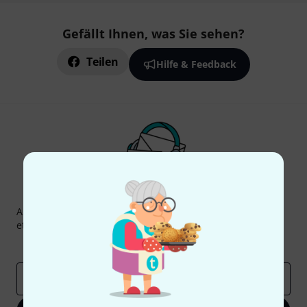
Gefällt Ihnen, was Sie sehen?
Teilen
Hilfe & Feedback
Thomann Newsletter
Abonniere den Thomann Newsletter und gewinne mit
etwas Glück einen von
50 Gutscheinen
über jeweils
50€
!
Inspirierende Beiträge
Deals
Thomann Insights
E-Mail-Adresse
*