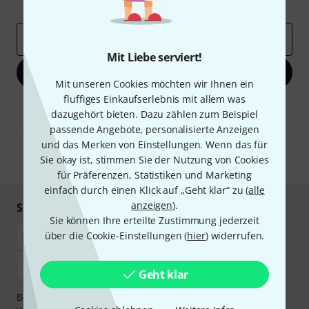
Inspirierende Beiträge
Deals
Thomann Insights
E-Mail-Adresse
*
Mit Liebe serviert!
Jetzt anmelden
Mit unseren Cookies möchten wir Ihnen ein
fluffiges Einkaufserlebnis mit allem was
Mit Klick auf „Jetzt anmelden“ stimmen Sie dem Erhalt von E-Mail-
dazugehört bieten. Dazu zählen zum Beispiel
Werbung und einer Messung des E-Mail-Nutzungsverhaltens zu. Die
Abmeldung ist jederzeit möglich. Weitere Informationen finden Sie in
passende Angebote, personalisierte Anzeigen
unseren
Datenschutzhinweisen
.
und das Merken von Einstellungen. Wenn das für
Sie okay ist, stimmen Sie der Nutzung von Cookies
* Pflichtfeld
für Präferenzen, Statistiken und Marketing
einfach durch einen Klick auf „Geht klar“ zu (
alle
anzeigen
).
Sicher einkaufen & bezahlen
Sie können Ihre erteilte Zustimmung jederzeit
über die Cookie-Einstellungen (
hier
) widerrufen.
Geht klar
Bezahlen Sie vertraulich und sicher per Nachnahme,