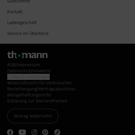
Gutscheine
Kontakt
Ladengeschäft
Service im Überblick
AGB
/
Impressum
Datenschutzhinweise
Cookie-Einstellungen
Widerrufsrecht für Verbraucher
Bestellvorgang/Vertragsabschluss
Mängelhaftungsrecht
Erklärung zur Barrierefreiheit
Vertrag widerrufen