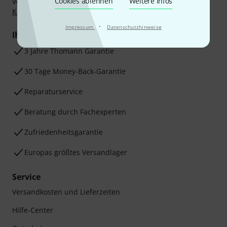
Cookies ablehnen
Weitere Infos
Vorkasse, PayPal, Amazon Pay,
Klarna Sofort bezahlen
,
Klarna Ratenzahlung
oder Kreditkarte.
·
Impressum
Datenschutzhinweise
Ihre Vorteile
3 Jahre Thomann Garantie
30 Tage Money-Back-Garantie
Reparaturservice
Beratung durch Fachexperten
Zufriedenheitsgarantie
Europas größtes Versandlager
Service
Versandkosten und Lieferzeiten
Hilfe-Center