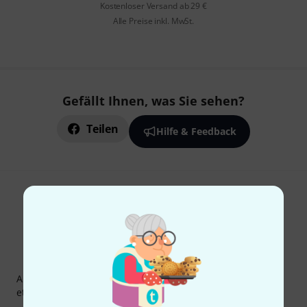
Kostenloser Versand ab 29 €
Alle Preise inkl. MwSt.
Gefällt Ihnen, was Sie sehen?
Teilen
Hilfe & Feedback
Thomann Newsletter
Abonniere den Thomann Newsletter und gewinne mit
etwas Glück einen von
50 Gutscheinen
über jeweils
50€
!