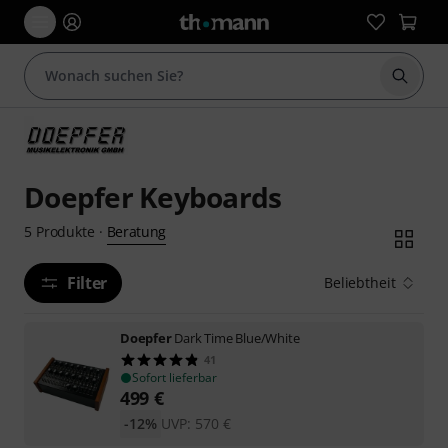
Suche 
Doepfer Keyboards
Beratung
5
Produkte
·
Filter
Beliebtheit
Doepfer
Dark Time Blue/White
41
Sofort lieferbar
499
€
-12%
UVP:
570
€