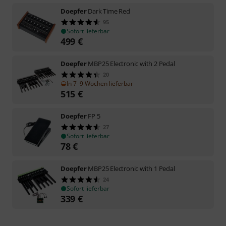
Doepfer
Dark Time Red
95
Sofort lieferbar
499
€
Doepfer
MBP25 Electronic with 2 Pedal
20
In 7–9 Wochen lieferbar
515
€
Doepfer
FP 5
27
Sofort lieferbar
78
€
Doepfer
MBP25 Electronic with 1 Pedal
24
Sofort lieferbar
339
€