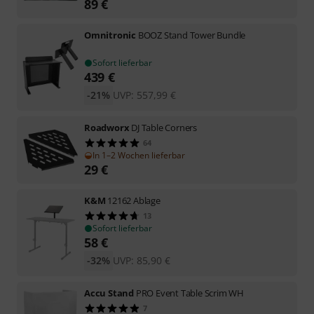
89
€
Omnitronic
BOOZ Stand Tower Bundle
Sofort lieferbar
439
€
-21%
UVP:
557,99
€
Roadworx
DJ Table Corners
64
In 1–2 Wochen lieferbar
29
€
K&M
12162 Ablage
13
Sofort lieferbar
58
€
-32%
UVP:
85,90
€
Accu Stand
PRO Event Table Scrim WH
7