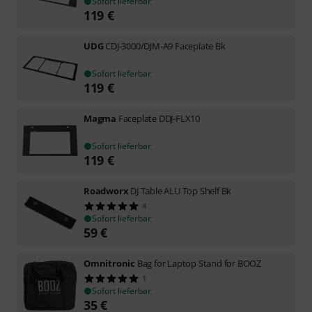
Sofort lieferbar
119
€
UDG
CDJ-3000/DJM-A9 Faceplate Bk
Sofort lieferbar
119
€
Magma
Faceplate DDJ-FLX10
Sofort lieferbar
119
€
Roadworx
DJ Table ALU Top Shelf Bk
4
Sofort lieferbar
59
€
Omnitronic
Bag for Laptop Stand for BOOZ
1
Sofort lieferbar
35
€