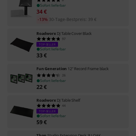
Sofort lieferbar
34
€
-13%
30-Tage-Bestpreis
:
39
€
Roadworx
DJ Table Cover Black
97
TOP-SELLER
Sofort lieferbar
33
€
Fun Generation
12" Record Frame black
26
Sofort lieferbar
22
€
Roadworx
DJ Table Shelf
44
TOP-SELLER
Sofort lieferbar
59
€
Thon
Studio Extension Desk 3U OAK