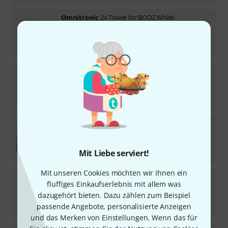
Omnitronic
2x Tower for BOOZ White
Sofort lieferbar
79
€
Omnitronic
Laptop Stand for BOOZ white
1
Sofort lieferbar
44
€
Magma
Faceplate DDJ-REV7
Sofort lieferbar
119
€
Mit Liebe serviert!
Mit unseren Cookies möchten wir Ihnen ein
Omnitronic
Extension Booz Event Stand
fluffiges Einkaufserlebnis mit allem was
dazugehört bieten. Dazu zählen zum Beispiel
Sofort lieferbar
69
€
passende Angebote, personalisierte Anzeigen
und das Merken von Einstellungen. Wenn das für