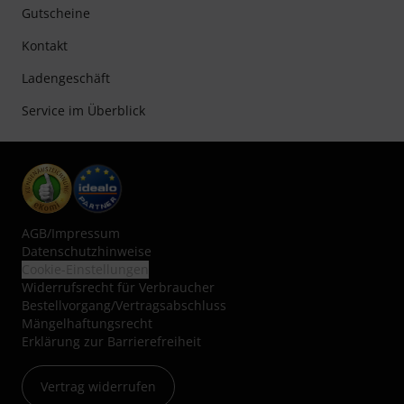
Gutscheine
Kontakt
Ladengeschäft
Service im Überblick
AGB
/
Impressum
Datenschutzhinweise
Cookie-Einstellungen
Widerrufsrecht für Verbraucher
Bestellvorgang/Vertragsabschluss
Mängelhaftungsrecht
Erklärung zur Barrierefreiheit
Vertrag widerrufen