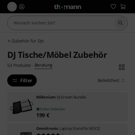
Suche 
Zubehör für DJs
DJ Tische/Möbel Zubehör
Beratung
53
Produkte
·
Filter
Beliebtheit
Millenium
DJ Screen Bundle
Sofort lieferbar
199
€
Omnitronic
Laptop Stand for BOOZ
8