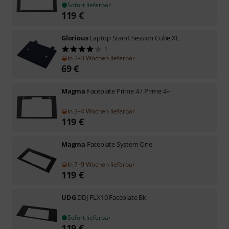
Sofort lieferbar
119
€
Glorious
Laptop Stand Session Cube XL
1
In 2–3 Wochen lieferbar
69
€
Magma
Faceplate Prime 4 / Prime 4+
In 3–4 Wochen lieferbar
119
€
Magma
Faceplate System One
In 7–9 Wochen lieferbar
119
€
UDG
DDJ-FLX10 Faceplate Bk
Sofort lieferbar
119
€