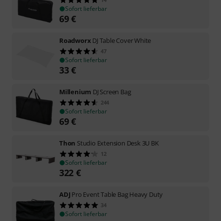
Sofort lieferbar
69
€
Roadworx
DJ Table Cover White
47
Sofort lieferbar
33
€
Millenium
DJ Screen Bag
244
Sofort lieferbar
69
€
Thon
Studio Extension Desk 3U BK
12
Sofort lieferbar
322
€
ADJ
Pro Event Table Bag Heavy Duty
34
Sofort lieferbar