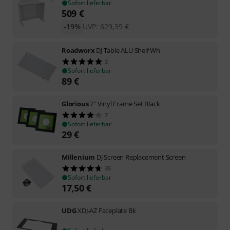
Sofort lieferbar
509
€
-19%
UVP:
629,39
€
Roadworx
DJ Table ALU Shelf Wh
2
Sofort lieferbar
89
€
Glorious
7" Vinyl Frame Set Black
7
Sofort lieferbar
29
€
Millenium
DJ Screen Replacement Screen
35
Sofort lieferbar
17,50
€
UDG
XDJ-AZ Faceplate Bk