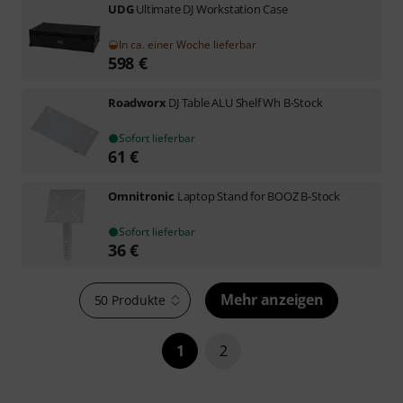
UDG
Ultimate DJ Workstation Case
In ca. einer Woche lieferbar
598
€
Roadworx
DJ Table ALU Shelf Wh B-Stock
Sofort lieferbar
61
€
Omnitronic
Laptop Stand for BOOZ B-Stock
Sofort lieferbar
36
€
Mehr anzeigen
50 Produkte
1
2