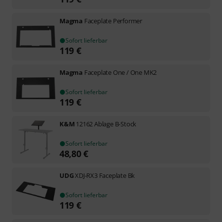
Magma
Faceplate Performer
Sofort lieferbar
119
€
Magma
Faceplate One / One MK2
Sofort lieferbar
119
€
K&M
12162 Ablage B-Stock
Sofort lieferbar
48,80
€
UDG
XDJ-RX3 Faceplate Bk
Sofort lieferbar
119
€