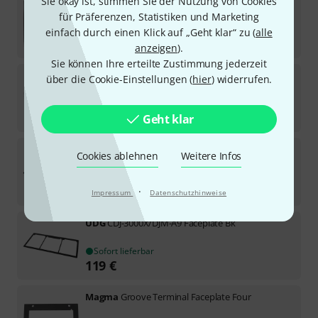
Sie okay ist, stimmen Sie der Nutzung von Cookies
Omnitronic
Bag BOOZ
für Präferenzen, Statistiken und Marketing
Sofort lieferbar
einfach durch einen Klick auf „Geht klar“ zu (
alle
69
€
anzeigen
).
Sie können Ihre erteilte Zustimmung jederzeit
Thon
Studio Extension Desk 3U WH
über die Cookie-Einstellungen (
hier
) widerrufen.
6
In ca. einer Woche lieferbar
322
€
Geht klar
Millenium
DJ Table Screwset
Cookies ablehnen
Weitere Infos
10
Sofort lieferbar
9,90
€
·
Impressum
Datenschutzhinweise
UDG
CDJ-3000X/DJM-A9 Faceplate Bk
Sofort lieferbar
119
€
Magma
Groove Terminal Faceplate Four