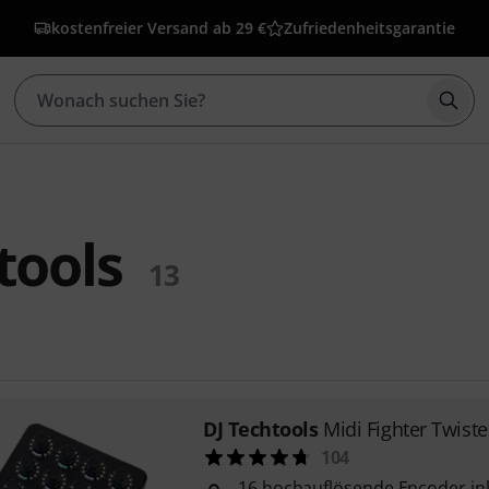
kostenfreier Versand ab 29 €
Zufriedenheitsgarantie
Such
tools
13
DJ Techtools
Midi Fighter Twiste
104
16 hochauflösende Encoder ink