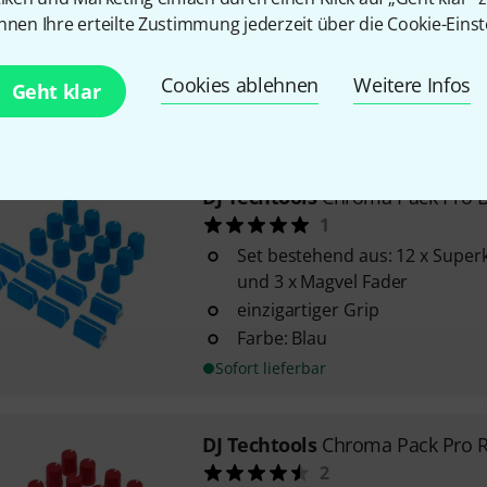
mit USB-A und USB-C
nnen Ihre erteilte Zustimmung jederzeit über die Cookie-Einst
speziell für DJs entwickelt
128 GB Speicherkapazität
Cookies ablehnen
Weitere Infos
Geht klar
Sofort lieferbar
DJ Techtools
Chroma Pack Pro 
1
Set bestehend aus: 12 x Super
und 3 x Magvel Fader
einzigartiger Grip
Farbe: Blau
Sofort lieferbar
DJ Techtools
Chroma Pack Pro 
2