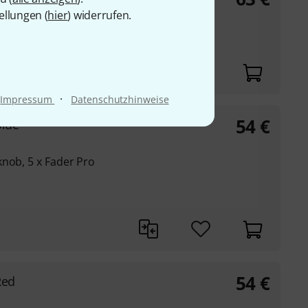
ellungen (
hier
) widerrufen.
·
Impressum
Datenschutzhinweise
54
€
Blue
knob, 5 x Fader Pro
54
€
Red