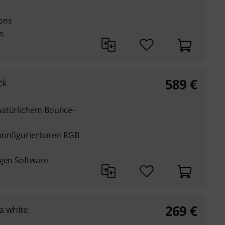
tons
n
589
€
ck
natürlichem Bounce-
 konfigurierbaren RGB
igen Software
269
€
a white