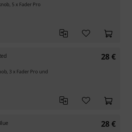
knob, 5 x Fader Pro
28
€
Red
nob, 3 x Fader Pro und
28
€
Blue