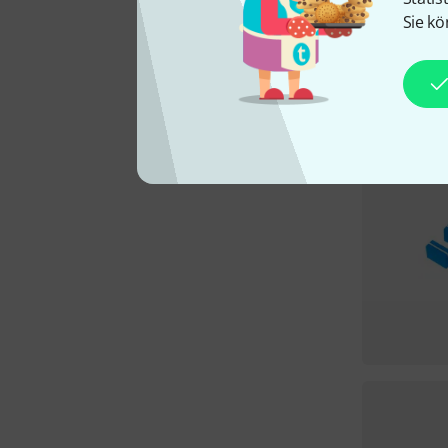
Sie kö