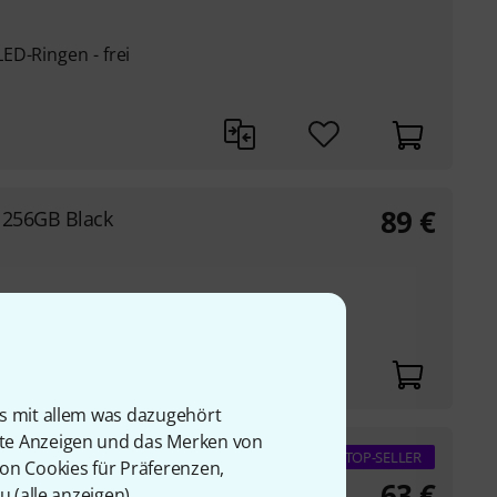
ED-Ringen - frei
89
€
 256GB Black
is mit allem was dazugehört
rte Anzeigen und das Merken von
 128GB Black
TOP-SELLER
von Cookies für Präferenzen,
63
€
u (
alle anzeigen
).