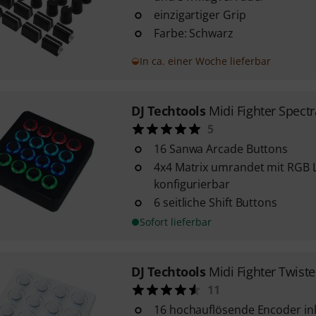
einzigartiger Grip
Farbe: Schwarz
In ca. einer Woche lieferbar
DJ Techtools
Midi Fighter Spectr
5
16 Sanwa Arcade Buttons
4x4 Matrix umrandet mit RGB L
konfigurierbar
6 seitliche Shift Buttons
Sofort lieferbar
DJ Techtools
Midi Fighter Twiste
11
16 hochauflösende Encoder ink