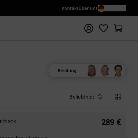
Kontakt
Über uns
DE / €
e mit Suchwort {searchTerm} starten
Beratung
Beliebtheit
289
€
r black
lusive Push Switches