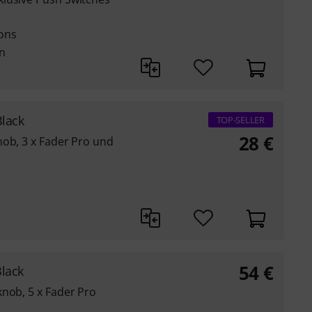
tons
n
Black
TOP-SELLER
28
€
nob, 3 x Fader Pro und
54
€
lack
knob, 5 x Fader Pro