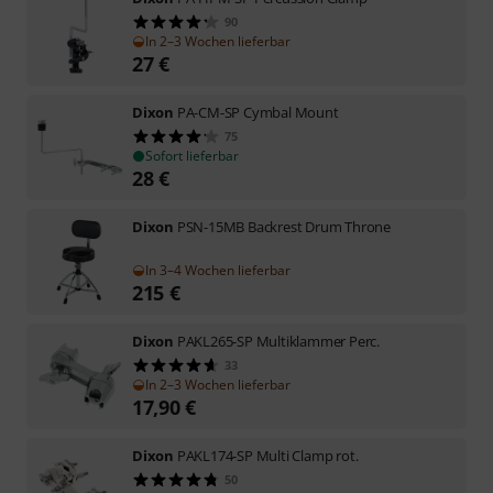
90
In 2–3 Wochen lieferbar
27
€
Dixon
PA-CM-SP Cymbal Mount
75
Sofort lieferbar
28
€
Dixon
PSN-15MB Backrest Drum Throne
In 3–4 Wochen lieferbar
215
€
Dixon
PAKL265-SP Multiklammer Perc.
33
In 2–3 Wochen lieferbar
17,90
€
Dixon
PAKL174-SP Multi Clamp rot.
50