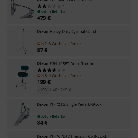
1
Sofort lieferbar
479
€
Dixon
Heavy Duty Cymbal Stand
In 2–3 Wochen lieferbar
87
€
Dixon
PSN-12BBT Drum Throne
8
In 3–4 Wochen lieferbar
199
€
-19%
UVP:
245
€
Dixon
PP-P2 P2 Single Pedal B-Stock
Sofort lieferbar
84
€
Dixon
PP-PCPD1D Precision Co B-Stock