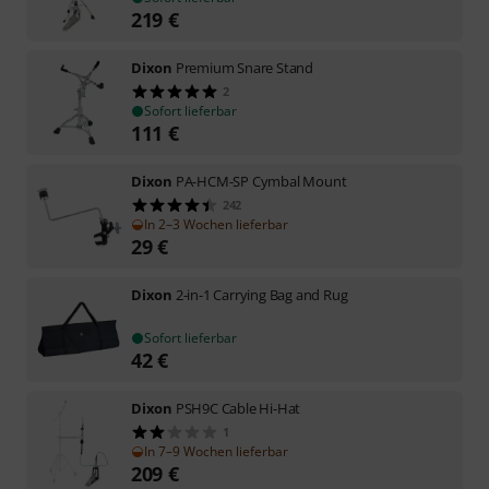
219
€
Dixon
Premium Snare Stand
2
Sofort lieferbar
111
€
Dixon
PA-HCM-SP Cymbal Mount
242
In 2–3 Wochen lieferbar
29
€
Dixon
2-in-1 Carrying Bag and Rug
Sofort lieferbar
42
€
Dixon
PSH9C Cable Hi-Hat
1
In 7–9 Wochen lieferbar
209
€