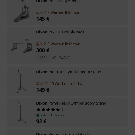
Dixon
PP-P3 Single Pedal
In 2–3 Wochen lieferbar
145
€
Dixon
PP-P3D Double Pedal
In 2–3 Wochen lieferbar
300
€
-13%
UVP:
345
€
Dixon
Premium Cymbal Boom Stand
In 12–15 Wochen lieferbar
149
€
Dixon
PSY9i Heavy Cymbal Boom Stand
1
Sofort lieferbar
92
€
Dixon
Precision Coil Pedal lefty