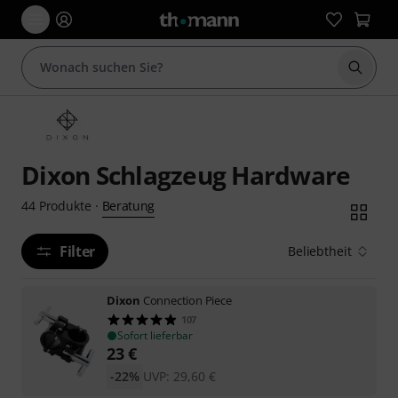
Suche 
Dixon Schlagzeug Hardware
Beratung
44
Produkte
·
Filter
Beliebtheit
Dixon
Connection Piece
107
Sofort lieferbar
23
€
-22%
UVP:
29,60
€