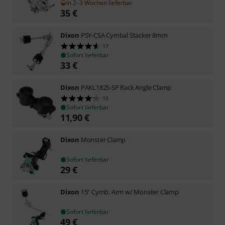
In 2–3 Wochen lieferbar
35
€
Dixon
PSY-CSA Cymbal Stacker 8mm
17
Sofort lieferbar
33
€
Dixon
PAKL1825-SP Rack Angle Clamp
15
Sofort lieferbar
11,90
€
Dixon
Monster Clamp
Sofort lieferbar
29
€
Dixon
15" Cymb. Arm w/ Monster Clamp
Sofort lieferbar
49
€