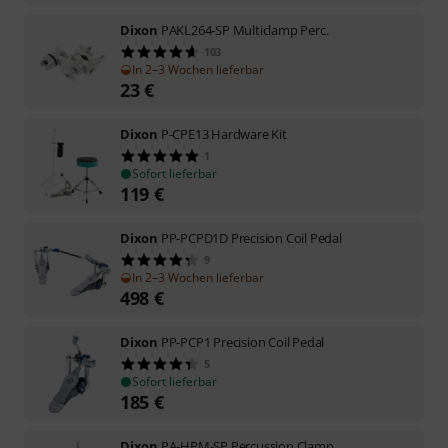
Dixon
PAKL264-SP Multiclamp Perc.
103
In 2–3 Wochen lieferbar
23
€
Dixon
P-CPE13 Hardware Kit
1
Sofort lieferbar
119
€
Dixon
PP-PCPD1D Precision Coil Pedal
9
In 2–3 Wochen lieferbar
498
€
Dixon
PP-PCP1 Precision Coil Pedal
5
Sofort lieferbar
185
€
Dixon
PA-HPM-SP Percussion Clamp