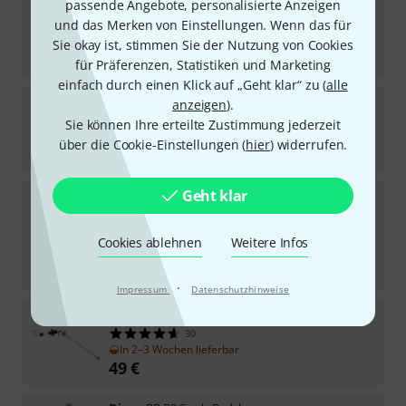
passende Angebote, personalisierte Anzeigen
Dixon
PSY9 Cymbal Stand
und das Merken von Einstellungen. Wenn das für
Sofort lieferbar
Sie okay ist, stimmen Sie der Nutzung von Cookies
75
€
für Präferenzen, Statistiken und Marketing
einfach durch einen Klick auf „Geht klar“ zu (
alle
Dixon
PSS-P3 Heavy Duty Snare Stand
anzeigen
).
Sie können Ihre erteilte Zustimmung jederzeit
Sofort lieferbar
über die Cookie-Einstellungen (
hier
) widerrufen.
93
€
Dixon
Premium Cymbal Stand
Geht klar
In 7–9 Wochen lieferbar
Cookies ablehnen
Weitere Infos
105
€
-19%
UVP:
129
€
·
Impressum
Datenschutzhinweise
Dixon
PSHX-1-SP X-Hat Hi-Hat
30
In 2–3 Wochen lieferbar
49
€