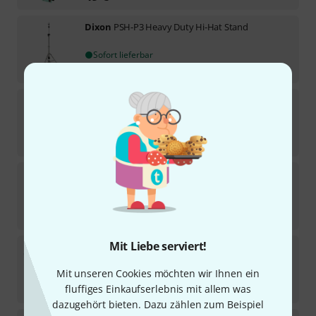
Dixon
PSH-P3 Heavy Duty Hi-Hat Stand
Sofort lieferbar
145
€
Dixon
Heavy Duty Cymbal Boom Stand
Sofort lieferbar
102
€
Dixon
PP-P1-EU Single Pedal
Sofort lieferbar
77
€
Mit Liebe serviert!
Dixon
PP-PCPD1 Precision Coi B-Stock
Mit unseren Cookies möchten wir Ihnen ein
Sofort lieferbar
409
€
fluffiges Einkaufserlebnis mit allem was
dazugehört bieten. Dazu zählen zum Beispiel