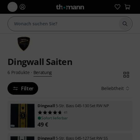
Suche 
Dingwall Saiten
Beratung
6
Produkte
·
Filter
Beliebtheit
Dingwall
5-Str. Bass 045-130 Set RW NP
41
Sofort lieferbar
49
€
Dingwall
5-Str. Bass 045-127 Set RW SS