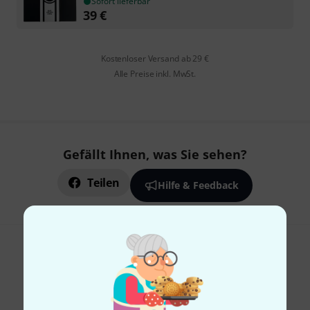
Sofort lieferbar
39
€
Kostenloser Versand ab 29 €
Alle Preise inkl. MwSt.
Gefällt Ihnen, was Sie sehen?
Teilen
Hilfe & Feedback