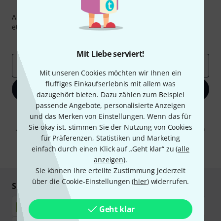
Thomann Newsletter
Abonniere den Thomann Newsletter und gewinne mit
etwas Glück einen von
50 Gutscheinen
über jeweils
50€
!
Inspirierende Beiträge
Deals
Thomann Insights
Mit Liebe serviert!
E-Mail-Adresse
*
Mit unseren Cookies möchten wir Ihnen ein
fluffiges Einkaufserlebnis mit allem was
Jetzt anmelden
dazugehört bieten. Dazu zählen zum Beispiel
passende Angebote, personalisierte Anzeigen
Mit Klick auf „Jetzt anmelden“ stimmen Sie dem Erhalt von E-Mail-
und das Merken von Einstellungen. Wenn das für
Werbung und einer Messung des E-Mail-Nutzungsverhaltens zu. Die
Sie okay ist, stimmen Sie der Nutzung von Cookies
Abmeldung ist jederzeit möglich. Weitere Informationen finden Sie in
unseren
Datenschutzhinweisen
.
für Präferenzen, Statistiken und Marketing
einfach durch einen Klick auf „Geht klar“ zu (
alle
* Pflichtfeld
anzeigen
).
Sie können Ihre erteilte Zustimmung jederzeit
über die Cookie-Einstellungen (
hier
) widerrufen.
Sicher einkaufen & bezahlen
Geht klar