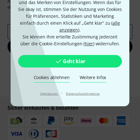
Abonniere den Thomann Newsletter und gewinne mit
und das Merken von Einstellungen. Wenn das für
etwas Glück einen von
50 Gutscheinen
über jeweils
50€
!
Sie okay ist, stimmen Sie der Nutzung von Cookies
Inspirierende Beiträge
Deals
Thomann Insights
für Präferenzen, Statistiken und Marketing
einfach durch einen Klick auf „Geht klar“ zu (
alle
anzeigen
).
E-Mail-Adresse
*
Sie können Ihre erteilte Zustimmung jederzeit
über die Cookie-Einstellungen (
hier
) widerrufen.
Jetzt anmelden
Geht klar
Mit Klick auf „Jetzt anmelden“ stimmen Sie dem Erhalt von E-Mail-
Werbung und einer Messung des E-Mail-Nutzungsverhaltens zu. Die
Abmeldung ist jederzeit möglich. Weitere Informationen finden Sie in
unseren
Datenschutzhinweisen
.
Cookies ablehnen
Weitere Infos
* Pflichtfeld
·
Impressum
Datenschutzhinweise
Sicher einkaufen & bezahlen