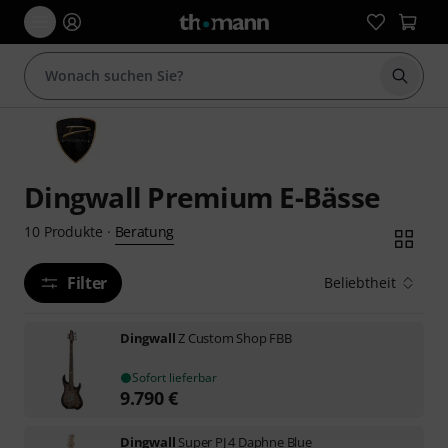
Suche 
Dingwall Premium E-Bässe
Beratung
10
Produkte
·
Filter
Beliebtheit
Dingwall
Z Custom Shop FBB
Sofort lieferbar
9.790
€
Dingwall
Super PJ 4 Daphne Blue