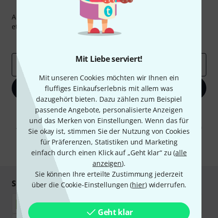
Thomann Newsletter
Abonniere den Thomann Newsletter und gewinne mit
etwas Glück einen von
50 Gutscheinen
über jeweils
50€
!
Inspirierende Beiträge
Deals
Thomann Insights
Mit Liebe serviert!
E-Mail-Adresse
*
Mit unseren Cookies möchten wir Ihnen ein
Jetzt anmelden
fluffiges Einkaufserlebnis mit allem was
dazugehört bieten. Dazu zählen zum Beispiel
passende Angebote, personalisierte Anzeigen
Mit Klick auf „Jetzt anmelden“ stimmen Sie dem Erhalt von E-Mail-
Werbung und einer Messung des E-Mail-Nutzungsverhaltens zu. Die
und das Merken von Einstellungen. Wenn das für
Abmeldung ist jederzeit möglich. Weitere Informationen finden Sie in
Sie okay ist, stimmen Sie der Nutzung von Cookies
unseren
Datenschutzhinweisen
.
für Präferenzen, Statistiken und Marketing
* Pflichtfeld
einfach durch einen Klick auf „Geht klar“ zu (
alle
anzeigen
).
Sie können Ihre erteilte Zustimmung jederzeit
Sicher einkaufen & bezahlen
über die Cookie-Einstellungen (
hier
) widerrufen.
Geht klar