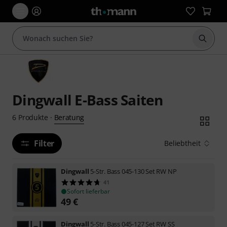
Suche 
Dingwall E-Bass Saiten
Beratung
6
Produkte
·
Filter
Beliebtheit
Dingwall
5-Str. Bass 045-130 Set RW NP
41
Sofort lieferbar
49
€
Dingwall
5-Str. Bass 045-127 Set RW SS