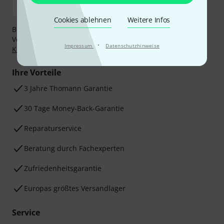
Cookies ablehnen
Weitere Infos
Bezahlen Sie vertraulich und sicher per Nachnahme,
Vorkasse, PayPal, Amazon Pay,
Klarna Sofort bezahlen
,
·
Impressum
Datenschutzhinweise
Klarna Ratenzahlung
oder Kreditkarte.
Ihre Vorteile
3 Jahre Thomann Garantie
30 Tage Money-Back-Garantie
Reparaturservice
Beratung durch Fachexperten
Zufriedenheitsgarantie
Europas größtes Versandlager
Service