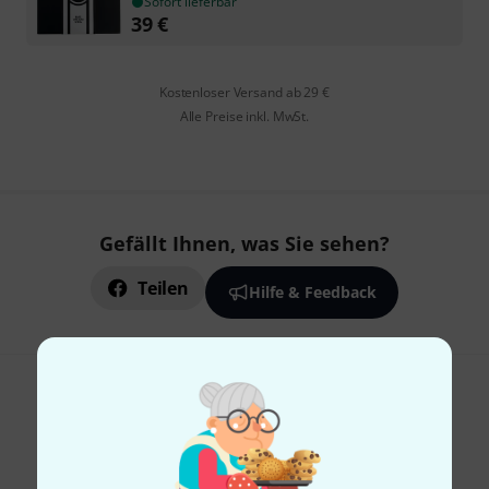
Sofort lieferbar
39
€
Kostenloser Versand ab 29 €
Alle Preise inkl. MwSt.
Gefällt Ihnen, was Sie sehen?
Teilen
Hilfe & Feedback