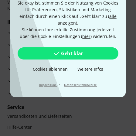
Vorkasse, PayPal, Amazon Pay,
Klarna Sofort bezahlen
,
Sie okay ist, stimmen Sie der Nutzung von Cookies
Klarna Ratenzahlung
oder Kreditkarte.
für Präferenzen, Statistiken und Marketing
einfach durch einen Klick auf „Geht klar“ zu (
alle
Ihre Vorteile
anzeigen
).
Sie können Ihre erteilte Zustimmung jederzeit
3 Jahre Thomann Garantie
über die Cookie-Einstellungen (
hier
) widerrufen.
30 Tage Money-Back-Garantie
Geht klar
Reparaturservice
Beratung durch Fachexperten
Cookies ablehnen
Weitere Infos
Zufriedenheitsgarantie
·
Impressum
Datenschutzhinweise
Europas größtes Versandlager
Service
Versandkosten und Lieferzeiten
Hilfe-Center