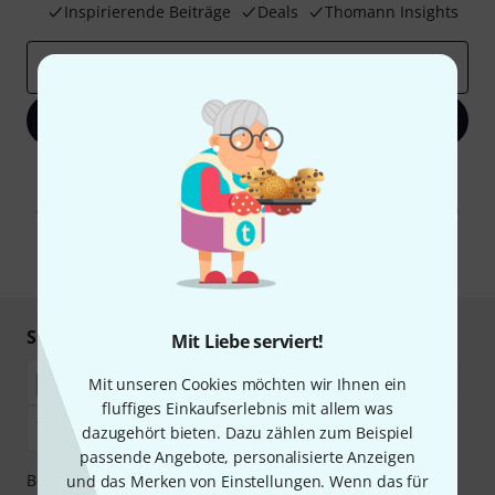
Inspirierende Beiträge
Deals
Thomann Insights
E-Mail-Adresse
*
Jetzt anmelden
Mit Klick auf „Jetzt anmelden“ stimmen Sie dem Erhalt von E-Mail-
Werbung und einer Messung des E-Mail-Nutzungsverhaltens zu. Die
Abmeldung ist jederzeit möglich. Weitere Informationen finden Sie in
unseren
Datenschutzhinweisen
.
* Pflichtfeld
Sicher einkaufen & bezahlen
Mit Liebe serviert!
Mit unseren Cookies möchten wir Ihnen ein
fluffiges Einkaufserlebnis mit allem was
dazugehört bieten. Dazu zählen zum Beispiel
passende Angebote, personalisierte Anzeigen
Bezahlen Sie vertraulich und sicher per Nachnahme,
und das Merken von Einstellungen. Wenn das für