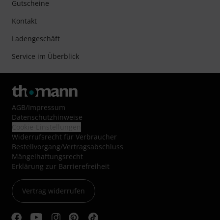
Gutscheine
Kontakt
Ladengeschäft
Service im Überblick
AGB
/
Impressum
Datenschutzhinweise
Cookie-Einstellungen
Widerrufsrecht für Verbraucher
Bestellvorgang/Vertragsabschluss
Mängelhaftungsrecht
Erklärung zur Barrierefreiheit
Vertrag widerrufen