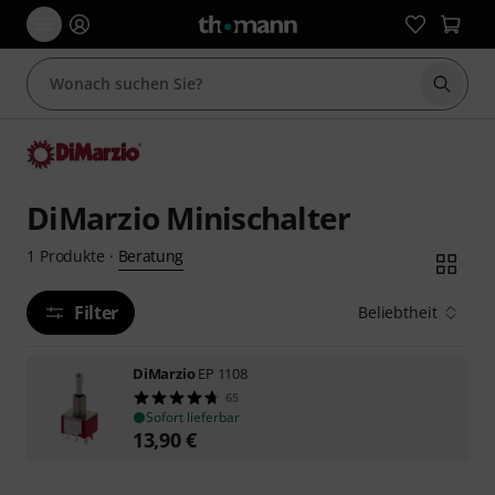
Suche 
DiMarzio Minischalter
Beratung
1
Produkte
·
Filter
Beliebtheit
DiMarzio
EP 1108
65
Sofort lieferbar
13,90
€