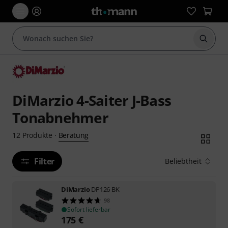
Suche 
DiMarzio 4-Saiter J-Bass
Tonabnehmer
Beratung
12
Produkte
·
Filter
Beliebtheit
DiMarzio
DP126 BK
98
Sofort lieferbar
175
€