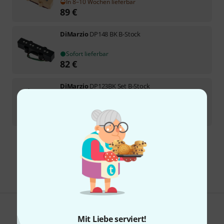
In 8–10 Wochen lieferbar
89
€
DiMarzio
DP148 BK B-Stock
Sofort lieferbar
82
€
DiMarzio
DP123BK Set B-Stock
Sofort lieferbar
153
€
Kostenloser Versand ab 29 €
Alle Preise inkl. MwSt.
Gefällt Ihnen, was Sie sehen?
Mit Liebe serviert!