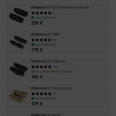
DiMarzio
DP302GB Relentless J Bass BL
7
Sofort lieferbar
239
€
DiMarzio
DP149BK
53
Sofort lieferbar
179
€
DiMarzio
DP123BK Set
140
In ca. einer Woche lieferbar
165
€
DiMarzio
DP123Creme Set
33
Sofort lieferbar
179
€
DiMarzio
DP148 BK