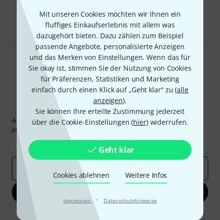
Teilen
Mit unseren Cookies möchten wir Ihnen ein
Hilfe & Feedback
fluffiges Einkaufserlebnis mit allem was
dazugehört bieten. Dazu zählen zum Beispiel
passende Angebote, personalisierte Anzeigen
und das Merken von Einstellungen. Wenn das für
Sie okay ist, stimmen Sie der Nutzung von Cookies
für Präferenzen, Statistiken und Marketing
einfach durch einen Klick auf „Geht klar“ zu (
alle
anzeigen
).
Thomann Newsletter
Sie können Ihre erteilte Zustimmung jederzeit
Abonniere den Thomann Newsletter und gewinne mit
über die Cookie-Einstellungen (
hier
) widerrufen.
etwas Glück einen von
50 Gutscheinen
über jeweils
50€
!
Inspirierende Beiträge
Deals
Thomann Insights
Geht klar
E-Mail-Adresse
*
Cookies ablehnen
Weitere Infos
Jetzt anmelden
·
Impressum
Datenschutzhinweise
Mit Klick auf „Jetzt anmelden“ stimmen Sie dem Erhalt von E-Mail-