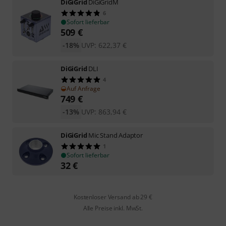
DiGiGrid
DiGiGridM
6
Sofort lieferbar
509
€
-18%
UVP:
622,37
€
DiGiGrid
DLI
4
Auf Anfrage
749
€
-13%
UVP:
863,94
€
DiGiGrid
Mic Stand Adaptor
1
Sofort lieferbar
32
€
Kostenloser Versand ab 29 €
Alle Preise inkl. MwSt.