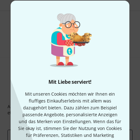
Gefällt Ihnen, was Sie sehen?
Teilen
Hilfe & Feedback
Mit Liebe serviert!
Mit unseren Cookies möchten wir Ihnen ein
Thomann Newsletter
fluffiges Einkaufserlebnis mit allem was
Abonniere den Thomann Newsletter und gewinne mit
dazugehört bieten. Dazu zählen zum Beispiel
etwas Glück einen von
50 Gutscheinen
über jeweils
50€
!
passende Angebote, personalisierte Anzeigen
Inspirierende Beiträge
und das Merken von Einstellungen. Wenn das für
Deals
Thomann Insights
Sie okay ist, stimmen Sie der Nutzung von Cookies
für Präferenzen, Statistiken und Marketing
E-Mail-Adresse
*