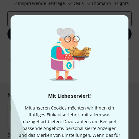
Inspirierende Beiträge
Deals
Thomann Insights
E-Mail-Adresse
*
Jetzt anmelden
Mit Klick auf „Jetzt anmelden“ stimmen Sie dem Erhalt von E-Mail-
Werbung und einer Messung des E-Mail-Nutzungsverhaltens zu. Die
Abmeldung ist jederzeit möglich. Weitere Informationen finden Sie in
unseren
Datenschutzhinweisen
.
* Pflichtfeld
Sicher einkaufen & bezahlen
Mit Liebe serviert!
Mit unseren Cookies möchten wir Ihnen ein
fluffiges Einkaufserlebnis mit allem was
dazugehört bieten. Dazu zählen zum Beispiel
passende Angebote, personalisierte Anzeigen
Bezahlen Sie vertraulich und sicher per Nachnahme,
und das Merken von Einstellungen. Wenn das für