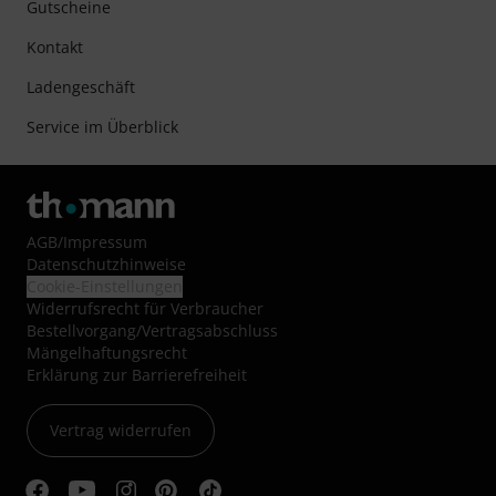
Gutscheine
Kontakt
Ladengeschäft
Service im Überblick
AGB
/
Impressum
Datenschutzhinweise
Cookie-Einstellungen
Widerrufsrecht für Verbraucher
Bestellvorgang/Vertragsabschluss
Mängelhaftungsrecht
Erklärung zur Barrierefreiheit
Vertrag widerrufen