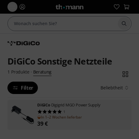
Suche 
DiGiCo Sonstige Netzteile
Beratung
1
Produkte
·
Filter
Beliebtheit
DiGiCo
Digigrid MGO Power Supply
1
In 1–2 Wochen lieferbar
39
€