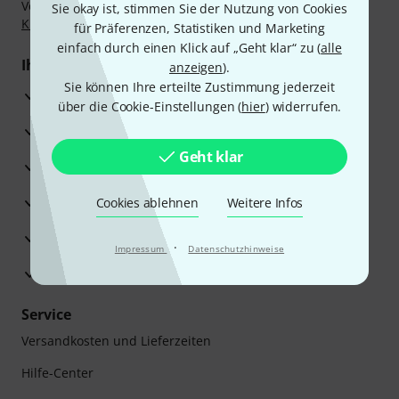
Vorkasse, PayPal, Amazon Pay,
Klarna Sofort bezahlen
,
Sie okay ist, stimmen Sie der Nutzung von Cookies
Klarna Ratenzahlung
oder Kreditkarte.
für Präferenzen, Statistiken und Marketing
einfach durch einen Klick auf „Geht klar“ zu (
alle
Ihre Vorteile
anzeigen
).
Sie können Ihre erteilte Zustimmung jederzeit
3 Jahre Thomann Garantie
über die Cookie-Einstellungen (
hier
) widerrufen.
30 Tage Money-Back-Garantie
Geht klar
Reparaturservice
Beratung durch Fachexperten
Cookies ablehnen
Weitere Infos
Zufriedenheitsgarantie
·
Impressum
Datenschutzhinweise
Europas größtes Versandlager
Service
Versandkosten und Lieferzeiten
Hilfe-Center