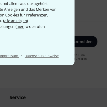
is mit allem was dazugehört
rte Anzeigen und das Merken von
von Cookies für Präferenzen,
u (
alle anzeigen
).
ellungen (
hier
) widerrufen.
Jetzt anmelden
 Sie dem Erhalt von E-Mail-Werbung und einer Messung des E-Mail-
·
Impressum
Datenschutzhinweise
t jederzeit möglich. Weitere Informationen finden Sie in unseren
Service