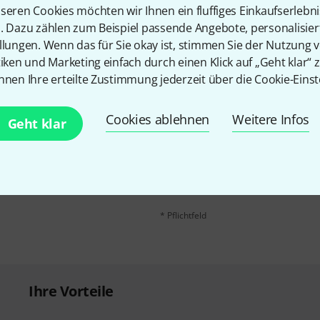
Teilen
Hilfe & Feedback
seren Cookies möchten wir Ihnen ein fluffiges Einkaufserlebn
n. Dazu zählen zum Beispiel passende Angebote, personalisie
llungen. Wenn das für Sie okay ist, stimmen Sie der Nutzung 
tiken und Marketing einfach durch einen Klick auf „Geht klar“ z
nnen Ihre erteilte Zustimmung jederzeit über die Cookie-Einst
Cookies ablehnen
Weitere Infos
Geht klar
E-Mail-Adresse
*
 gewinne mit etwas Glück
50€
!
Mit Klick auf „Jetzt anmelden“ stimmen
Nutzungsverhaltens zu. Die Abmeldung is
Datenschutzhinweisen
.
* Pflichtfeld
Ihre Vorteile