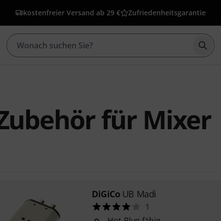
kostenfreier Versand ab 29 €
Zufriedenheitsgarantie
Such
Zubehör für Mixer
DiGiCo
UB Madi
1
Hot-Plug-fähig