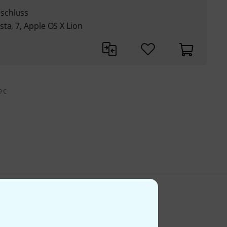
schluss
ta, 7, Apple OS X Lion
9 €