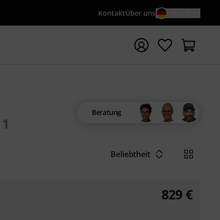
Kontakt
Über uns
DE / €
e mit Suchwort {searchTerm} starten
Beratung
1
Beliebtheit
829
€