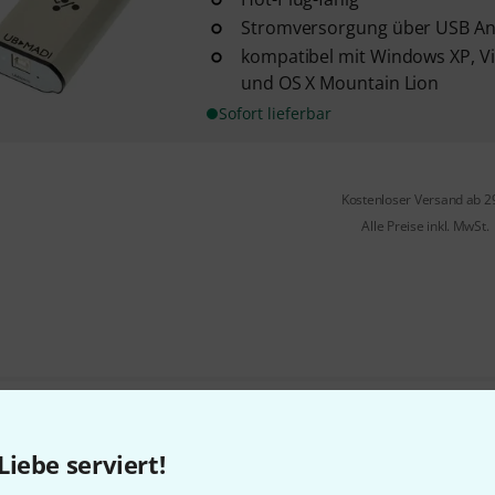
Stromversorgung über USB An
kompatibel mit Windows XP, Vis
und OS X Mountain Lion
Sofort lieferbar
Kostenloser Versand ab 2
Alle Preise inkl. MwSt.
Gefällt Ihnen, was Sie sehen?
Liebe serviert!