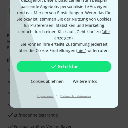
dazugehört bieten. Dazu zählen zum Beispiel
passende Angebote, personalisierte Anzeigen
und das Merken von Einstellungen. Wenn das für
Sie okay ist, stimmen Sie der Nutzung von Cookies
für Präferenzen, Statistiken und Marketing
einfach durch einen Klick auf „Geht klar“ zu (
alle
Bezahlen Sie vertraulich und sicher per Nachnahme,
anzeigen
).
Vorkasse, PayPal, Amazon Pay,
Klarna Sofort bezahlen
,
Sie können Ihre erteilte Zustimmung jederzeit
Klarna Ratenzahlung
oder Kreditkarte.
über die Cookie-Einstellungen (
hier
) widerrufen.
Ihre Vorteile
Geht klar
3 Jahre Thomann Garantie
30 Tage Money-Back-Garantie
Cookies ablehnen
Weitere Infos
Reparaturservice
·
Impressum
Datenschutzhinweise
Beratung durch Fachexperten
Zufriedenheitsgarantie
Europas größtes Versandlager