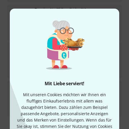
Despiau
No.7B Bass Bridge 3/4
3
Sofort lieferbar
189
€
-24%
UVP:
249
€
Despiau
Bass Bridge 1/4 Adjustable
Sofort lieferbar
195
€
-16%
UVP:
232
€
Mit Liebe serviert!
Despiau
No.7B Bass Bridge 4/4
1
Mit unseren Cookies möchten wir Ihnen ein
Sofort lieferbar
fluffiges Einkaufserlebnis mit allem was
209
€
dazugehört bieten. Dazu zählen zum Beispiel
-24%
UVP:
274
€
passende Angebote, personalisierte Anzeigen
und das Merken von Einstellungen. Wenn das für
Sie okay ist, stimmen Sie der Nutzung von Cookies
Kostenloser Versand ab 29 €