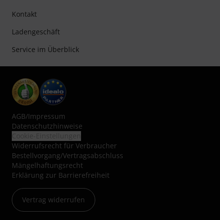
Kontakt
Ladengeschäft
Service im Überblick
AGB
/
Impressum
Datenschutzhinweise
Cookie-Einstellungen
Widerrufsrecht für Verbraucher
Bestellvorgang/Vertragsabschluss
Mängelhaftungsrecht
Erklärung zur Barrierefreiheit
Vertrag widerrufen