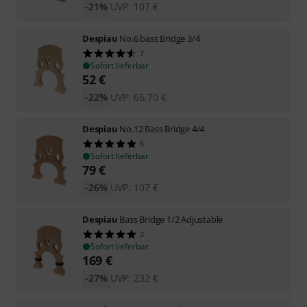
-21%
UVP:
107
€
Despiau
No.6 bass Bridge 3/4
7
Sofort lieferbar
52
€
-22%
UVP:
66,70
€
Despiau
No.12 Bass Bridge 4/4
5
Sofort lieferbar
79
€
-26%
UVP:
107
€
Despiau
Bass Bridge 1/2 Adjustable
2
Sofort lieferbar
169
€
-27%
UVP:
232
€