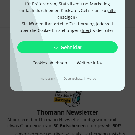
für Präferenzen, Statistiken und Marketing
Alle Preise inkl. MwSt.
einfach durch einen Klick auf „Geht klar“ zu (
alle
anzeigen
).
Sie können Ihre erteilte Zustimmung jederzeit
über die Cookie-Einstellungen (
hier
) widerrufen.
Gefällt Ihnen, was Sie sehen?
Geht klar
Teilen
Hilfe & Feedback
Cookies ablehnen
Weitere Infos
·
Impressum
Datenschutzhinweise
Thomann Newsletter
Abonniere den Thomann Newsletter und gewinne mit
etwas Glück einen von
50 Gutscheinen
über jeweils
50€
!
Inspirierende Beiträge
Deals
Thomann Insights