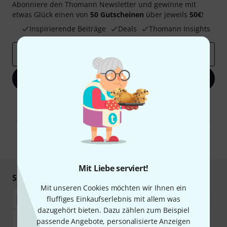
Abonniere den Thomann Newsletter und gewinne mit
etwas Glück einen von
50 Gutscheinen
über jeweils
50€
!
Inspirierende Beiträge
Deals
Thomann Insights
E-Mail-Adresse
*
Jetzt anmelden
Mit Klick auf „Jetzt anmelden“ stimmen Sie dem Erhalt von E-Mail-
Werbung und einer Messung des E-Mail-Nutzungsverhaltens zu. Die
Abmeldung ist jederzeit möglich. Weitere Informationen finden Sie in
unseren
Datenschutzhinweisen
.
* Pflichtfeld
Mit Liebe serviert!
Sicher einkaufen & bezahlen
Mit unseren Cookies möchten wir Ihnen ein
fluffiges Einkaufserlebnis mit allem was
dazugehört bieten. Dazu zählen zum Beispiel
passende Angebote, personalisierte Anzeigen