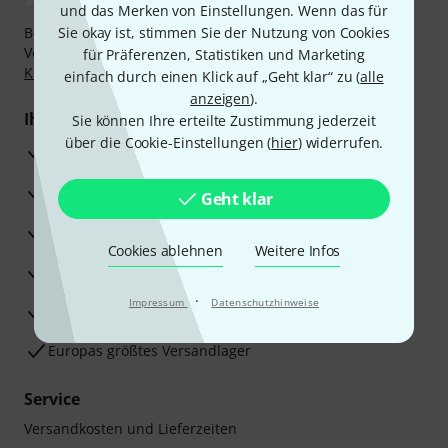
und das Merken von Einstellungen. Wenn das für
Bezahlen Sie vertraulich und sicher per Nachnahme,
Sie okay ist, stimmen Sie der Nutzung von Cookies
Vorkasse, PayPal, Amazon Pay,
Klarna Sofort bezahlen
,
für Präferenzen, Statistiken und Marketing
Klarna Ratenzahlung
oder Kreditkarte.
einfach durch einen Klick auf „Geht klar“ zu (
alle
anzeigen
).
Ihre Vorteile
Sie können Ihre erteilte Zustimmung jederzeit
über die Cookie-Einstellungen (
hier
) widerrufen.
3 Jahre Thomann Garantie
30 Tage Money-Back-Garantie
Geht klar
Reparaturservice
Cookies ablehnen
Weitere Infos
Beratung durch Fachexperten
·
Impressum
Datenschutzhinweise
Zufriedenheitsgarantie
Europas größtes Versandlager
Service
Versandkosten und Lieferzeiten