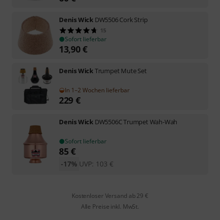
Denis Wick
DW5506 Cork Strip
15
Sofort lieferbar
13,90
€
Denis Wick
Trumpet Mute Set
In 1–2 Wochen lieferbar
229
€
Denis Wick
DW5506C Trumpet Wah-Wah
Sofort lieferbar
85
€
-17%
UVP:
103
€
Kostenloser Versand ab 29 €
Alle Preise inkl. MwSt.