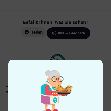
Gefällt Ihnen, was Sie sehen?
Teilen
Hilfe & Feedback
Thomann Newsletter
Abonniere den Thomann Newsletter und gewinne mit
etwas Glück einen von
50 Gutscheinen
über jeweils
50€
!
Inspirierende Beiträge
Deals
Thomann Insights
E-Mail-Adresse
*