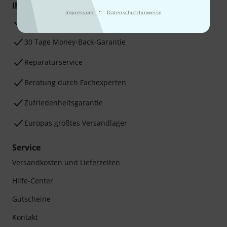
Ihre Vorteile
·
Impressum
Datenschutzhinweise
3 Jahre Thomann Garantie
30 Tage Money-Back-Garantie
Reparaturservice
Beratung durch Fachexperten
Zufriedenheitsgarantie
Europas größtes Versandlager
Service
Versandkosten und Lieferzeiten
Hilfe-Center
Gutscheine
Kontakt