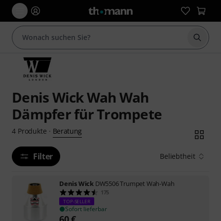
Suche 
Denis Wick Wah Wah
Dämpfer für Trompete
Beratung
4
Produkte
·
Filter
Beliebtheit
Denis Wick
DW5506 Trumpet Wah-Wah
175
TOP-SELLER
Sofort lieferbar
60
€