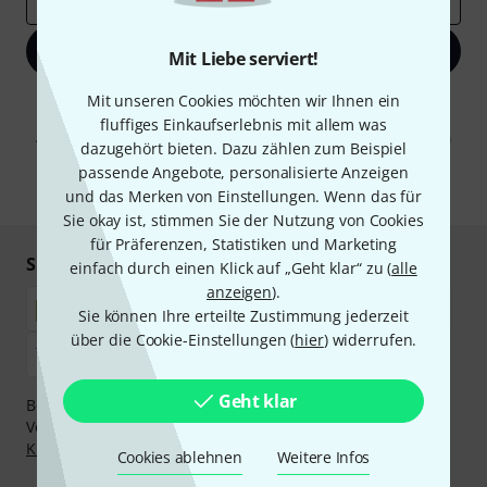
Jetzt anmelden
Mit Liebe serviert!
Mit unseren Cookies möchten wir Ihnen ein
Mit Klick auf „Jetzt anmelden“ stimmen Sie dem Erhalt von E-Mail-
Werbung und einer Messung des E-Mail-Nutzungsverhaltens zu. Die
fluffiges Einkaufserlebnis mit allem was
Abmeldung ist jederzeit möglich. Weitere Informationen finden Sie in
dazugehört bieten. Dazu zählen zum Beispiel
unseren
Datenschutzhinweisen
.
passende Angebote, personalisierte Anzeigen
* Pflichtfeld
und das Merken von Einstellungen. Wenn das für
Sie okay ist, stimmen Sie der Nutzung von Cookies
für Präferenzen, Statistiken und Marketing
Sicher einkaufen & bezahlen
einfach durch einen Klick auf „Geht klar“ zu (
alle
anzeigen
).
Sie können Ihre erteilte Zustimmung jederzeit
über die Cookie-Einstellungen (
hier
) widerrufen.
Geht klar
Bezahlen Sie vertraulich und sicher per Nachnahme,
Vorkasse, PayPal, Amazon Pay,
Klarna Sofort bezahlen
,
Klarna Ratenzahlung
oder Kreditkarte.
Cookies ablehnen
Weitere Infos