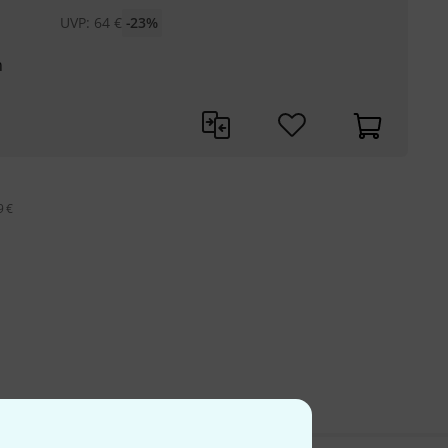
UVP:
64
€
-23%
m
9 €