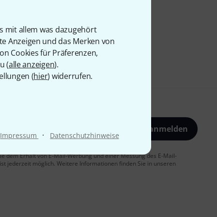
is mit allem was dazugehört
rte Anzeigen und das Merken von
von Cookies für Präferenzen,
u (
alle anzeigen
).
ellungen (
hier
) widerrufen.
Jetzt anmelden
·
Impressum
Datenschutzhinweise
 Sie dem Erhalt von E-Mail-Werbung und einer Messung des E-Mail-
t jederzeit möglich. Weitere Informationen finden Sie in unseren