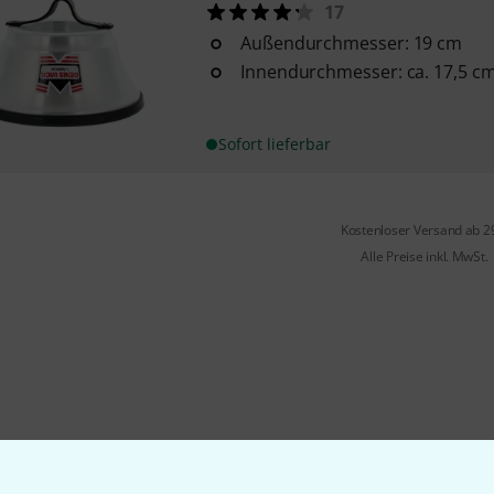
17
Außendurchmesser: 19 cm
Innendurchmesser: ca. 17,5 c
Sofort lieferbar
Kostenloser Versand ab 2
Alle Preise inkl. MwSt.