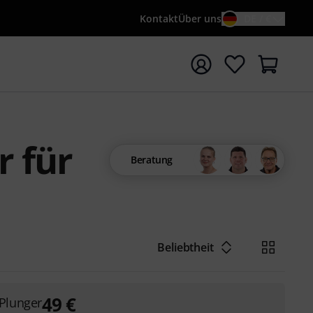
Kontakt
Über uns
DE / €
e mit Suchwort {searchTerm} starten
r für
Beratung
Beliebtheit
49
€
Plunger