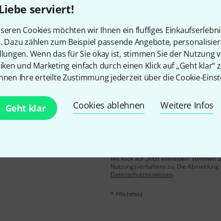
Liebe serviert!
Gefällt Ihnen, was Sie sehen?
seren Cookies möchten wir Ihnen ein fluffiges Einkaufserlebn
n. Dazu zählen zum Beispiel passende Angebote, personalisie
Teilen
Hilfe & Feedback
llungen. Wenn das für Sie okay ist, stimmen Sie der Nutzung 
tiken und Marketing einfach durch einen Klick auf „Geht klar“ z
nnen Ihre erteilte Zustimmung jederzeit über die Cookie-Einst
Cookies ablehnen
Weitere Infos
Geht klar
E-Mail-Adresse
*
 gewinne mit etwas Glück
50€
!
Mit Klick auf „Jetzt anmelden“ stimmen
Nutzungsverhaltens zu. Die Abmeldung is
Datenschutzhinweisen
.
* Pflichtfeld