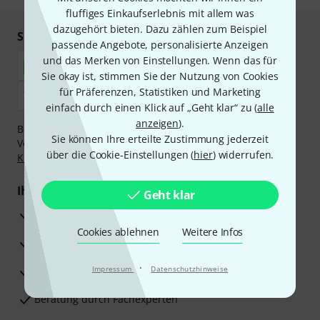
fluffiges Einkaufserlebnis mit allem was
dazugehört bieten. Dazu zählen zum Beispiel
Sicher einkaufen & bezahlen
passende Angebote, personalisierte Anzeigen
und das Merken von Einstellungen. Wenn das für
Sie okay ist, stimmen Sie der Nutzung von Cookies
für Präferenzen, Statistiken und Marketing
einfach durch einen Klick auf „Geht klar“ zu (
alle
anzeigen
).
Bezahlen Sie vertraulich und sicher per Nachnahme,
Sie können Ihre erteilte Zustimmung jederzeit
Vorkasse, PayPal, Amazon Pay,
Klarna Sofort bezahlen
,
über die Cookie-Einstellungen (
hier
) widerrufen.
Klarna Ratenzahlung
oder Kreditkarte.
Ihre Vorteile
Geht klar
3 Jahre Thomann Garantie
Cookies ablehnen
Weitere Infos
30 Tage Money-Back-Garantie
·
Reparaturservice
Impressum
Datenschutzhinweise
Beratung durch Fachexperten