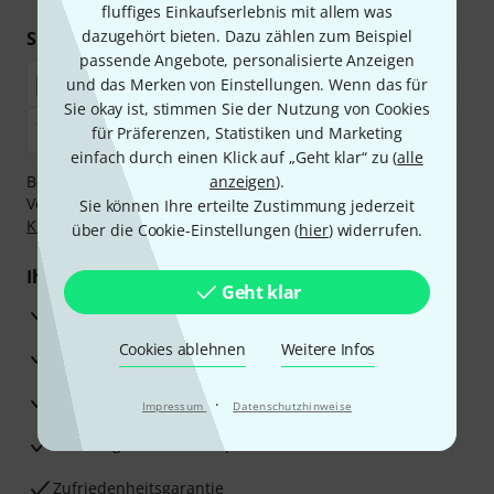
fluffiges Einkaufserlebnis mit allem was
dazugehört bieten. Dazu zählen zum Beispiel
Sicher einkaufen & bezahlen
passende Angebote, personalisierte Anzeigen
und das Merken von Einstellungen. Wenn das für
Sie okay ist, stimmen Sie der Nutzung von Cookies
für Präferenzen, Statistiken und Marketing
einfach durch einen Klick auf „Geht klar“ zu (
alle
Bezahlen Sie vertraulich und sicher per Nachnahme,
anzeigen
).
Vorkasse, PayPal, Amazon Pay,
Klarna Sofort bezahlen
,
Sie können Ihre erteilte Zustimmung jederzeit
Klarna Ratenzahlung
oder Kreditkarte.
über die Cookie-Einstellungen (
hier
) widerrufen.
Ihre Vorteile
Geht klar
3 Jahre Thomann Garantie
Cookies ablehnen
Weitere Infos
30 Tage Money-Back-Garantie
Reparaturservice
·
Impressum
Datenschutzhinweise
Beratung durch Fachexperten
Zufriedenheitsgarantie