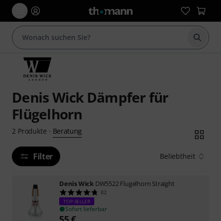
Suche 
Denis Wick Dämpfer für
Flügelhorn
Beratung
2
Produkte
·
Filter
Beliebtheit
Denis Wick
DW5522 Flugelhorn Straight
82
TOP-SELLER
Sofort lieferbar
55
€