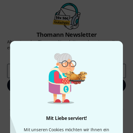
Thomann Newsletter
Abonniere den Thomann Newsletter und gewinne mit
etwas Glück einen von
50 Gutscheinen
über jeweils
50€
!
Inspirierende Beiträge
Deals
Thomann Insights
E-Mail-Adresse
*
Jetzt anmelden
Mit Klick auf „Jetzt anmelden“ stimmen Sie dem Erhalt von E-Mail-
Werbung und einer Messung des E-Mail-Nutzungsverhaltens zu. Die
Abmeldung ist jederzeit möglich. Weitere Informationen finden Sie in
unseren
Datenschutzhinweisen
.
Mit Liebe serviert!
* Pflichtfeld
Mit unseren Cookies möchten wir Ihnen ein