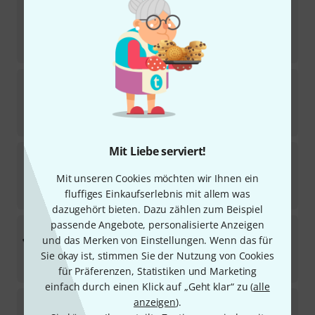
Decotruss
Corner 2-Way 90° SAC 21
34
Auf Anfrage
32
€
Decotruss
T-Piece 3-Way vert. SAT 35 SI
10
Sofort lieferbar
44
€
Mit Liebe serviert!
Decotruss
Corner 2-Way 45° SAC 19
2
Mit unseren Cookies möchten wir Ihnen ein
Sofort lieferbar
32
€
fluffiges Einkaufserlebnis mit allem was
dazugehört bieten. Dazu zählen zum Beispiel
passende Angebote, personalisierte Anzeigen
Decotruss
SAL-34 Corn. 3-Way left Black
und das Merken von Einstellungen. Wenn das für
In 13–17 Wochen lieferbar
Sie okay ist, stimmen Sie der Nutzung von Cookies
46
€
für Präferenzen, Statistiken und Marketing
einfach durch einen Klick auf „Geht klar“ zu (
alle
Decotruss
Corner 3-Way /\ li SAL 32 SI
anzeigen
).
6