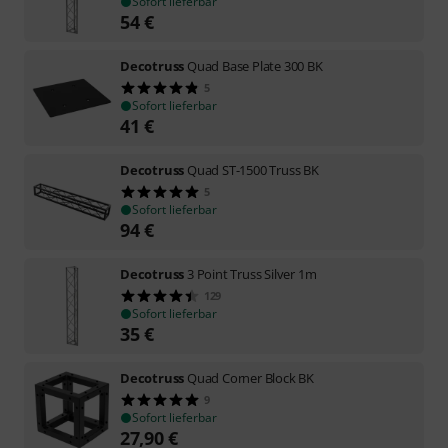
Sofort lieferbar
54
€
Decotruss
Quad Base Plate 300 BK
5
Sofort lieferbar
41
€
Decotruss
Quad ST-1500 Truss BK
5
Sofort lieferbar
94
€
Decotruss
3 Point Truss Silver 1m
129
Sofort lieferbar
35
€
Decotruss
Quad Corner Block BK
9
Sofort lieferbar
27,90
€