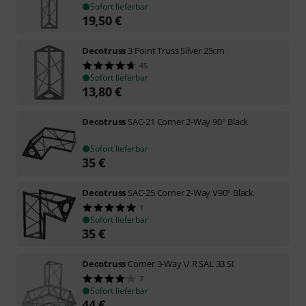
Sofort lieferbar
19,50
€
Decotruss
3 Point Truss Silver 25cm
45
Sofort lieferbar
13,80
€
Decotruss
SAC-21 Corner 2-Way 90° Black
Sofort lieferbar
35
€
Decotruss
SAC-25 Corner 2-Way V90° Black
1
Sofort lieferbar
35
€
Decotruss
Corner 3-Way \/ R SAL 33 SI
7
Sofort lieferbar
44
€