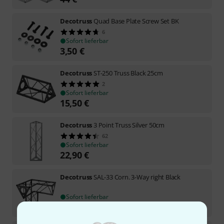
Decotruss
Quad Base Plate Screw Set BK
6
Sofort lieferbar
3,50
€
Decotruss
ST-250 Truss Black 25cm
2
Sofort lieferbar
15,50
€
Decotruss
3 Point Truss Silver 50cm
62
Sofort lieferbar
22,90
€
Decotruss
SAL-33 Corn. 3-Way right Black
Sofort lieferbar
48
€