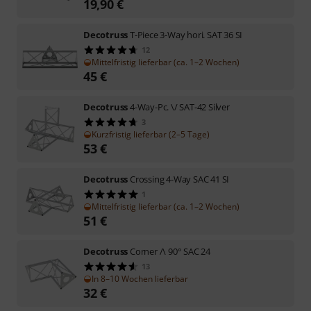
19,90
€
Decotruss
T-Piece 3-Way hori. SAT 36 SI
12
Mittelfristig lieferbar (ca. 1–2 Wochen)
45
€
Decotruss
4-Way-Pc. \/ SAT-42 Silver
3
Kurzfristig lieferbar (2–5 Tage)
53
€
Decotruss
Crossing 4-Way SAC 41 SI
1
Mittelfristig lieferbar (ca. 1–2 Wochen)
51
€
Decotruss
Corner /\ 90° SAC 24
13
In 8–10 Wochen lieferbar
32
€