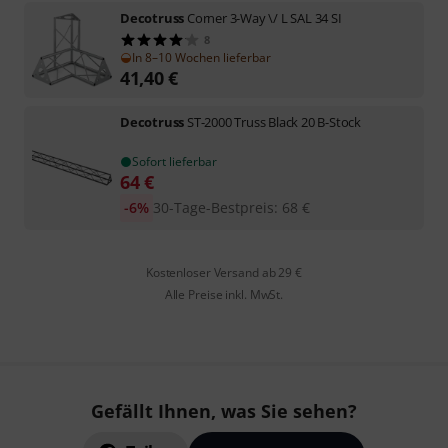
Decotruss
Corner 3-Way \/ L SAL 34 SI
8
In 8–10 Wochen lieferbar
41,40
€
Decotruss
ST-2000 Truss Black 20 B-Stock
Sofort lieferbar
64
€
-6%
30-Tage-Bestpreis
:
68
€
Kostenloser Versand ab 29 €
Alle Preise inkl. MwSt.
Gefällt Ihnen, was Sie sehen?