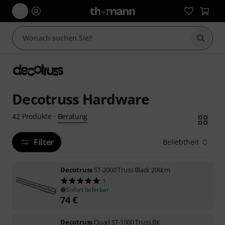
Suche 
Decotruss Hardware
Beratung
42
Produkte
·
Filter
Beliebtheit
Decotruss
ST-2000 Truss Black 200cm
1
Sofort lieferbar
74
€
Decotruss
Quad ST-1000 Truss BK