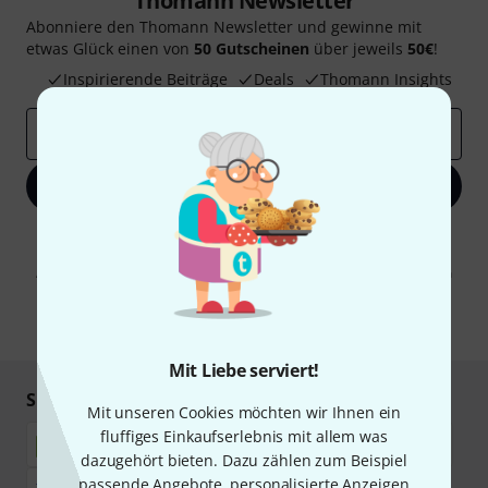
Thomann Newsletter
Abonniere den Thomann Newsletter und gewinne mit
etwas Glück einen von
50 Gutscheinen
über jeweils
50€
!
Inspirierende Beiträge
Deals
Thomann Insights
E-Mail-Adresse
*
Jetzt anmelden
Mit Klick auf „Jetzt anmelden“ stimmen Sie dem Erhalt von E-Mail-
Werbung und einer Messung des E-Mail-Nutzungsverhaltens zu. Die
Abmeldung ist jederzeit möglich. Weitere Informationen finden Sie in
unseren
Datenschutzhinweisen
.
* Pflichtfeld
Mit Liebe serviert!
Sicher einkaufen & bezahlen
Mit unseren Cookies möchten wir Ihnen ein
fluffiges Einkaufserlebnis mit allem was
dazugehört bieten. Dazu zählen zum Beispiel
passende Angebote, personalisierte Anzeigen