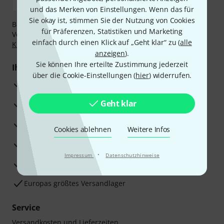
und das Merken von Einstellungen. Wenn das für
Sie okay ist, stimmen Sie der Nutzung von Cookies
Bezahlen Sie vertraulich und sicher per Nachnahme,
für Präferenzen, Statistiken und Marketing
Vorkasse, PayPal, Amazon Pay,
Klarna Sofort bezahlen
,
einfach durch einen Klick auf „Geht klar“ zu (
alle
Klarna Ratenzahlung
oder Kreditkarte.
anzeigen
).
Sie können Ihre erteilte Zustimmung jederzeit
Ihre Vorteile
über die Cookie-Einstellungen (
hier
) widerrufen.
3 Jahre Thomann Garantie
Geht klar
30 Tage Money-Back-Garantie
Reparaturservice
Cookies ablehnen
Weitere Infos
Beratung durch Fachexperten
·
Impressum
Datenschutzhinweise
Zufriedenheitsgarantie
Europas größtes Versandlager
Service
Versandkosten und Lieferzeiten