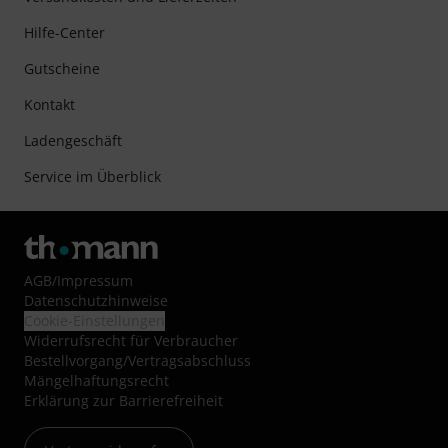
Hilfe-Center
Gutscheine
Kontakt
Ladengeschäft
Service im Überblick
AGB
/
Impressum
Datenschutzhinweise
Cookie-Einstellungen
Widerrufsrecht für Verbraucher
Bestellvorgang/Vertragsabschluss
Mängelhaftungsrecht
Erklärung zur Barrierefreiheit