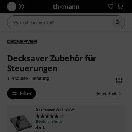
Suche 
Decksaver Zubehör für
Steuerungen
Beratung
1
Produkte
·
Filter
Beliebtheit
Decksaver
Wolfmix W1
27
Sofort lieferbar
36
€