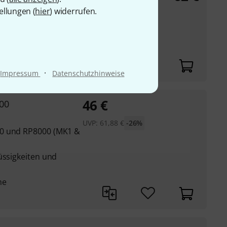
nite
ellungen (
hier
) widerrufen.
üssigkeiten und
he
·
Impressum
Datenschutzhinweise
46
€
00
UVP:
61,88
€
-26%
00 und RP8000 (MK1 &
üssigkeiten und
he