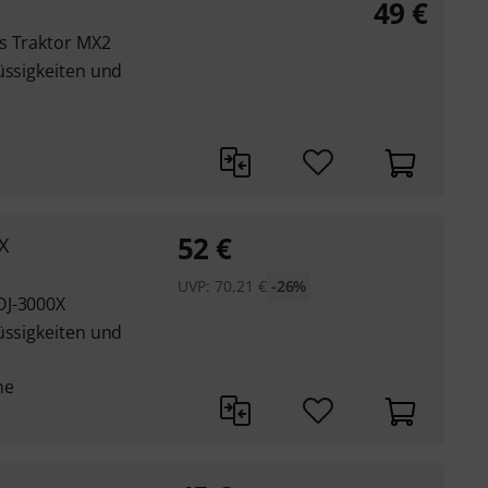
49
€
s Traktor MX2
üssigkeiten und
52
€
X
UVP:
70,21
€
-26%
DJ-3000X
üssigkeiten und
he