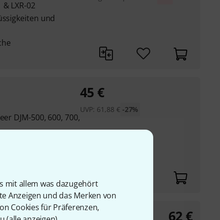
1 & LXR-02
üssigkeiten und
che
45
€
UVP:
61,88
€
-27%
eer DJM-500, 600, 700,
üssigkeiten und
is mit allem was dazugehört
rte Anzeigen und das Merken von
von Cookies für Präferenzen,
62
€
te
u (
alle anzeigen
).