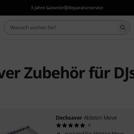
3 Jahre Garantie
Reparaturservice
Such
er Zubehör für DJ
Decksaver
Ableton Move
9
passend für Ableton Move