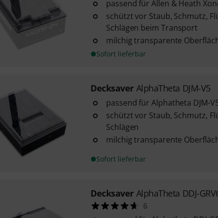
passend für Allen & Heath Xo
schützt vor Staub, Schmutz, Fl
Schlägen beim Transport
milchig transparente Oberfläc
Sofort lieferbar
Decksaver
AlphaTheta DJM-V5
passend für Alphatheta DJM-V
schützt vor Staub, Schmutz, Fl
Schlägen
milchig transparente Oberfläc
Sofort lieferbar
Decksaver
AlphaTheta DDJ-GRV
6