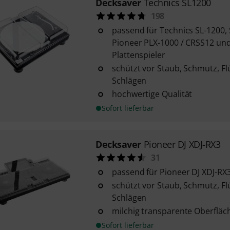
Decksaver
Technics SL1200
198
passend für Technics SL-1200,
Pioneer PLX-1000 / CRSS12 un
Plattenspieler
schützt vor Staub, Schmutz, Fl
Schlägen
hochwertige Qualität
Sofort lieferbar
Decksaver
Pioneer DJ XDJ-RX3
31
passend für Pioneer DJ XDJ-RX
schützt vor Staub, Schmutz, Fl
Schlägen
milchig transparente Oberfläc
Sofort lieferbar