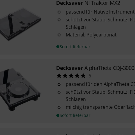
Decksaver
NI Traktor MX2
passend für Native Instrument
schützt vor Staub, Schmutz, Fl
Schlägen
Material: Polycarbonat
Sofort lieferbar
Decksaver
AlphaTheta CDJ-3000
5
passend für den AlphaTheta C
schützt vor Staub, Schmutz, Fl
Schlägen
milchig transparente Oberfläc
Sofort lieferbar