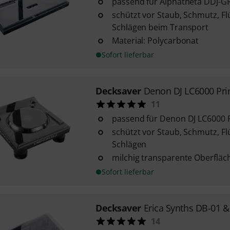
passend für Alphatheta DDJ-G
schützt vor Staub, Schmutz, Fl
Schlägen beim Transport
Material: Polycarbonat
Sofort lieferbar
Decksaver
Denon DJ LC6000 Pr
11
passend für Denon DJ LC6000 
schützt vor Staub, Schmutz, Fl
Schlägen
milchig transparente Oberfläc
Sofort lieferbar
Decksaver
Erica Synths DB-01 &
14