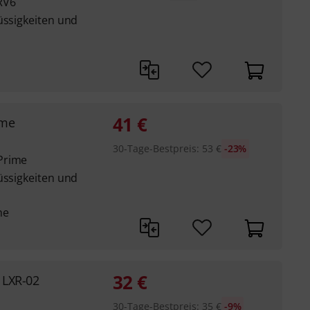
RV6
üssigkeiten und
41
€
ime
30-Tage-Bestpreis
:
53
€
-23%
Prime
üssigkeiten und
he
32
€
 LXR-02
30-Tage-Bestpreis
:
35
€
-9%