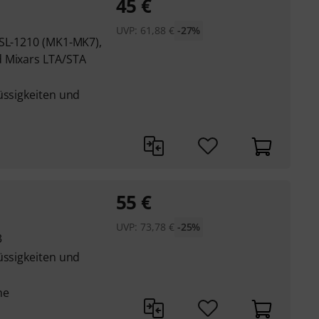
45
€
UVP:
61,88
€
-27%
 SL-1210 (MK1-MK7),
d Mixars LTA/STA
üssigkeiten und
55
€
UVP:
73,78
€
-25%
3
üssigkeiten und
he