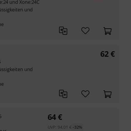
ne:24 und Xone:24C
üssigkeiten und
he
62
€
5
üssigkeiten und
he
64
€
6
UVP:
94,01
€
-32%