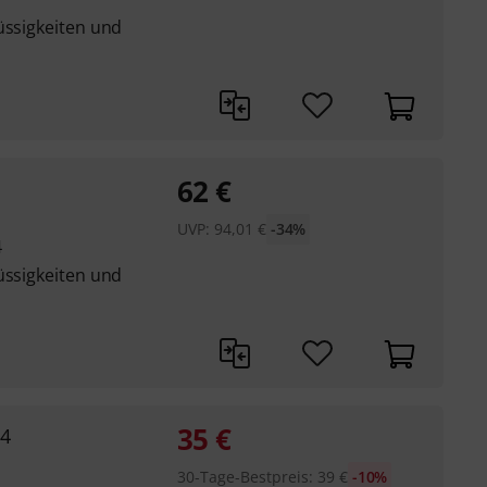
üssigkeiten und
62
€
UVP:
94,01
€
-34%
4
üssigkeiten und
35
€
24
30-Tage-Bestpreis
:
39
€
-10%