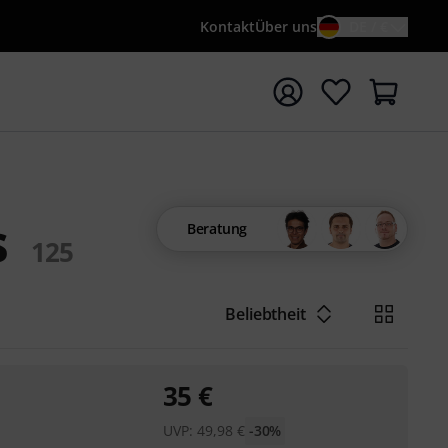
Kontakt
Über uns
DE / €
e mit Suchwort {searchTerm} starten
s
Beratung
125
Beliebtheit
35
€
UVP:
49,98
€
-30%