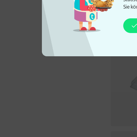
Sie kö