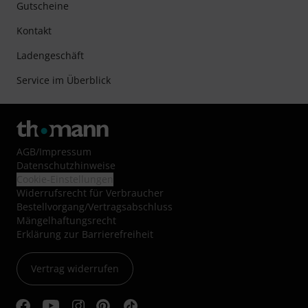
Gutscheine
Kontakt
Ladengeschäft
Service im Überblick
AGB
/
Impressum
Datenschutzhinweise
Cookie-Einstellungen
Widerrufsrecht für Verbraucher
Bestellvorgang/Vertragsabschluss
Mängelhaftungsrecht
Erklärung zur Barrierefreiheit
Vertrag widerrufen