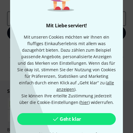
Inspirierende Beiträge
Deals
Thomann Insights
E-Mail-Adresse
*
Mit Liebe serviert!
Jetzt anmelden
Mit unseren Cookies möchten wir Ihnen ein
fluffiges Einkaufserlebnis mit allem was
Mit Klick auf „Jetzt anmelden“ stimmen Sie dem Erhalt von E-Mail-
dazugehört bieten. Dazu zählen zum Beispiel
Werbung und einer Messung des E-Mail-Nutzungsverhaltens zu. Die
passende Angebote, personalisierte Anzeigen
Abmeldung ist jederzeit möglich. Weitere Informationen finden Sie in
unseren
Datenschutzhinweisen
.
und das Merken von Einstellungen. Wenn das für
Sie okay ist, stimmen Sie der Nutzung von Cookies
* Pflichtfeld
für Präferenzen, Statistiken und Marketing
einfach durch einen Klick auf „Geht klar“ zu (
alle
anzeigen
).
Sicher einkaufen & bezahlen
Sie können Ihre erteilte Zustimmung jederzeit
über die Cookie-Einstellungen (
hier
) widerrufen.
Geht klar
Bezahlen Sie vertraulich und sicher per Nachnahme,