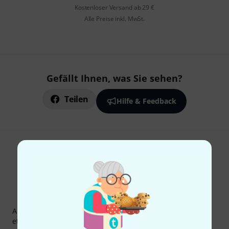
Kostenloser Versand ab 29 €
Alle Preise inkl. MwSt.
Gefällt Ihnen, was Sie sehen?
Teilen
Hilfe & Feedback
Thomann Newsletter
Abonniere den Thomann Newsletter und gewinne mit
etwas Glück einen von
50 Gutscheinen
über jeweils
50€
!