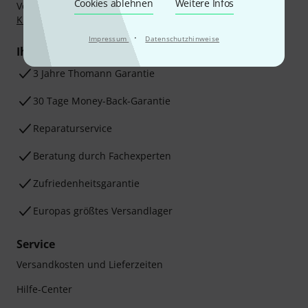
Cookies ablehnen
Weitere Infos
Vorkasse, PayPal, Amazon Pay,
Klarna Sofort bezahlen
,
Klarna Ratenzahlung
oder Kreditkarte.
·
Impressum
Datenschutzhinweise
Ihre Vorteile
3 Jahre Thomann Garantie
30 Tage Money-Back-Garantie
Reparaturservice
Beratung durch Fachexperten
Zufriedenheitsgarantie
Europas größtes Versandlager
Service
Versandkosten und Lieferzeiten
Hilfe-Center