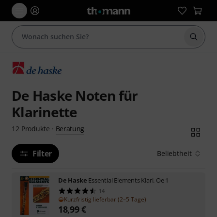
Suche 
De Haske Noten für
Klarinette
Beratung
12
Produkte
·
Filter
Beliebtheit
De Haske
Essential Elements Klari. Oe 1
14
Kurzfristig lieferbar (2–5 Tage)
18,99
€