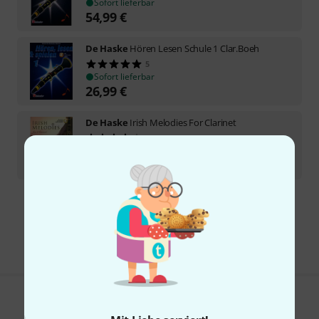
Sofort lieferbar
54,99
€
De Haske
Hören Lesen Schule 1 Clar.Boeh
5
Sofort lieferbar
26,99
€
De Haske
Irish Melodies For Clarinet
3
Sofort lieferbar
26,99
€
Kostenloser Versand ab 29 €
Alle Preise inkl. MwSt.
Gefällt Ihnen, was Sie sehen?