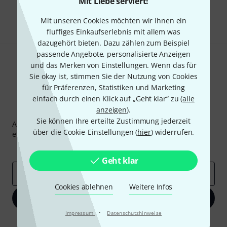
Mit Liebe serviert!
Teilen
Hilfe & Feedback
Mit unseren Cookies möchten wir Ihnen ein
fluffiges Einkaufserlebnis mit allem was
dazugehört bieten. Dazu zählen zum Beispiel
passende Angebote, personalisierte Anzeigen
und das Merken von Einstellungen. Wenn das für
Sie okay ist, stimmen Sie der Nutzung von Cookies
für Präferenzen, Statistiken und Marketing
einfach durch einen Klick auf „Geht klar“ zu (
alle
Thomann Newsletter
anzeigen
).
Sie können Ihre erteilte Zustimmung jederzeit
Abonniere den Thomann Newsletter und gewinne mit
über die Cookie-Einstellungen (
hier
) widerrufen.
etwas Glück einen von
50 Gutscheinen
über jeweils
50€
!
Inspirierende Beiträge
Deals
Thomann Insights
Geht klar
E-Mail-Adresse
*
Cookies ablehnen
Weitere Infos
Jetzt anmelden
·
Impressum
Datenschutzhinweise
Mit Klick auf „Jetzt anmelden“ stimmen Sie dem Erhalt von E-Mail-