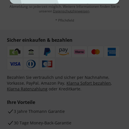
Werbung und einer Messung des E-Mail-Nutzungsverhaltens zu. Die
Abmeldung ist jederzeit möglich. Weitere Informationen finden Sie in
unseren
Datenschutzhinweisen
.
* Pflichtfeld
Sicher einkaufen & bezahlen
Bezahlen Sie vertraulich und sicher per Nachnahme,
Vorkasse, PayPal, Amazon Pay,
Klarna Sofort bezahlen
,
Klarna Ratenzahlung
oder Kreditkarte.
Ihre Vorteile
3 Jahre Thomann Garantie
30 Tage Money-Back-Garantie