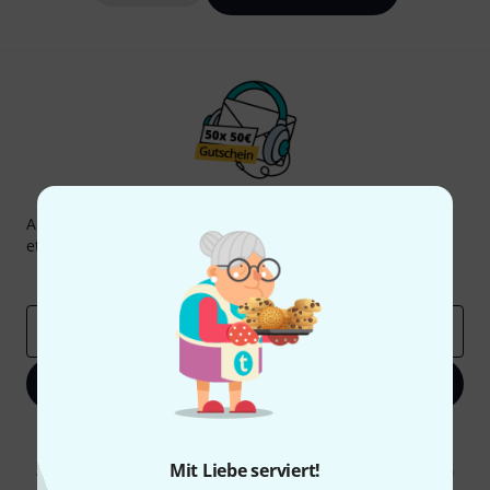
Thomann Newsletter
Abonniere den Thomann Newsletter und gewinne mit
etwas Glück einen von
50 Gutscheinen
über jeweils
50€
!
Inspirierende Beiträge
Deals
Thomann Insights
E-Mail-Adresse
*
Jetzt anmelden
Mit Klick auf „Jetzt anmelden“ stimmen Sie dem Erhalt von E-Mail-
Werbung und einer Messung des E-Mail-Nutzungsverhaltens zu. Die
Mit Liebe serviert!
Abmeldung ist jederzeit möglich. Weitere Informationen finden Sie in
unseren
Datenschutzhinweisen
.