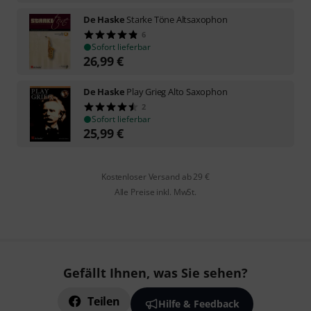
De Haske
Starke Töne Altsaxophon
6
Sofort lieferbar
26,99
€
De Haske
Play Grieg Alto Saxophon
2
Sofort lieferbar
25,99
€
Kostenloser Versand ab 29 €
Alle Preise inkl. MwSt.
Gefällt Ihnen, was Sie sehen?
Teilen
Hilfe & Feedback