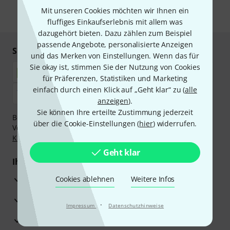
Mit unseren Cookies möchten wir Ihnen ein
* Pflichtfeld
fluffiges Einkaufserlebnis mit allem was
dazugehört bieten. Dazu zählen zum Beispiel
passende Angebote, personalisierte Anzeigen
Sicher einkaufen & bezahlen
und das Merken von Einstellungen. Wenn das für
Sie okay ist, stimmen Sie der Nutzung von Cookies
für Präferenzen, Statistiken und Marketing
einfach durch einen Klick auf „Geht klar“ zu (
alle
anzeigen
).
Sie können Ihre erteilte Zustimmung jederzeit
Bezahlen Sie vertraulich und sicher per Nachnahme,
über die Cookie-Einstellungen (
hier
) widerrufen.
Vorkasse, PayPal, Amazon Pay,
Klarna Sofort bezahlen
,
Klarna Ratenzahlung
oder Kreditkarte.
Geht klar
Ihre Vorteile
3 Jahre Thomann Garantie
Cookies ablehnen
Weitere Infos
30 Tage Money-Back-Garantie
·
Impressum
Datenschutzhinweise
Reparaturservice