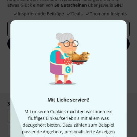
etwas Glück einen von
50 Gutscheinen
über jeweils
50€
!
Inspirierende Beiträge
Deals
Thomann Insights
E-Mail-Adresse
*
Jetzt anmelden
Mit Klick auf „Jetzt anmelden“ stimmen Sie dem Erhalt von E-Mail-
Werbung und einer Messung des E-Mail-Nutzungsverhaltens zu. Die
Abmeldung ist jederzeit möglich. Weitere Informationen finden Sie in
unseren
Datenschutzhinweisen
.
* Pflichtfeld
Mit Liebe serviert!
Sicher einkaufen & bezahlen
Mit unseren Cookies möchten wir Ihnen ein
fluffiges Einkaufserlebnis mit allem was
dazugehört bieten. Dazu zählen zum Beispiel
passende Angebote, personalisierte Anzeigen