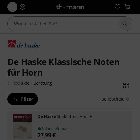
Suche 
De Haske Klassische Noten
für Horn
Beratung
1
Produkte
·
Filter
Beliebtheit
De Haske
Starke Töne Horn F
Sofort lieferbar
27,99
€