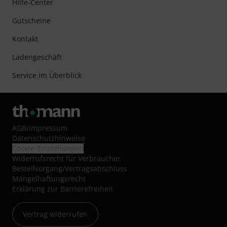
Hilfe-Center
Gutscheine
Kontakt
Ladengeschäft
Service im Überblick
AGB
/
Impressum
Datenschutzhinweise
Cookie-Einstellungen
Widerrufsrecht für Verbraucher
Bestellvorgang/Vertragsabschluss
Mängelhaftungsrecht
Erklärung zur Barrierefreiheit
Vertrag widerrufen