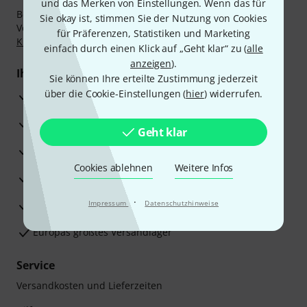
und das Merken von Einstellungen. Wenn das für
Bezahlen Sie vertraulich und sicher per Nachnahme,
Sie okay ist, stimmen Sie der Nutzung von Cookies
Vorkasse, PayPal, Amazon Pay,
Klarna Sofort bezahlen
,
für Präferenzen, Statistiken und Marketing
Klarna Ratenzahlung
oder Kreditkarte.
einfach durch einen Klick auf „Geht klar“ zu (
alle
anzeigen
).
Ihre Vorteile
Sie können Ihre erteilte Zustimmung jederzeit
über die Cookie-Einstellungen (
hier
) widerrufen.
3 Jahre Thomann Garantie
30 Tage Money-Back-Garantie
Geht klar
Reparaturservice
Cookies ablehnen
Weitere Infos
Beratung durch Fachexperten
·
Zufriedenheitsgarantie
Impressum
Datenschutzhinweise
Europas größtes Versandlager
Service
Versandkosten und Lieferzeiten