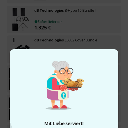
dB Technologies
B-Hype 15 Bundle I
Sofort lieferbar
1.325
€
dB Technologies
ES602 Cover Bundle
Sofort lieferbar
439
€
dB Technologies
B-Hype 10 Bundle II
Sofort lieferbar
1.598
€
dB Technologies
B-Hype 10 Bundle I
Sofort lieferbar
998
€
Mit Liebe serviert!