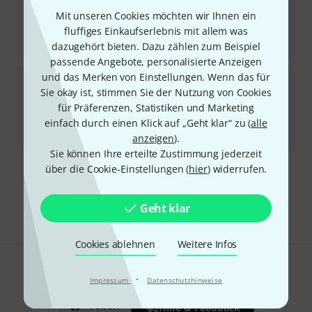
dB Technologies
ES602 B-Stock
Mit unseren Cookies möchten wir Ihnen ein
Produkt ist ausverkauft
fluffiges Einkaufserlebnis mit allem was
359
€
dazugehört bieten. Dazu zählen zum Beispiel
passende Angebote, personalisierte Anzeigen
dB Technologies
es1203 WH B-Stock
und das Merken von Einstellungen. Wenn das für
Sie okay ist, stimmen Sie der Nutzung von Cookies
Sofort lieferbar
für Präferenzen, Statistiken und Marketing
1.289
€
einfach durch einen Klick auf „Geht klar“ zu (
alle
-7%
30-Tage-Bestpreis
:
1.389
€
anzeigen
).
Sie können Ihre erteilte Zustimmung jederzeit
über die Cookie-Einstellungen (
hier
) widerrufen.
Kostenloser Versand ab 29 €
Alle Preise inkl. MwSt.
Geht klar
Cookies ablehnen
Weitere Infos
Gefällt Ihnen, was Sie sehen?
·
Impressum
Datenschutzhinweise
Teilen
Hilfe & Feedback