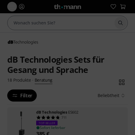
Suche 
dB Technologies Sets für
Gesang und Sprache
Beratung
18
Produkte
·
Filter
Beliebtheit
dB Technologies
ES602
711
TOP-SELLER
Sofort lieferbar
385
€