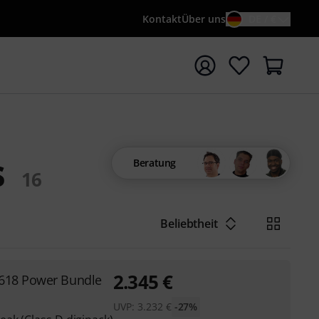
Kontakt
Über uns
DE / €
e mit Suchwort {searchTerm} starten
s
Beratung
16
Beliebtheit
2.345
€
618 Power Bundle
UVP:
3.232
€
-27%