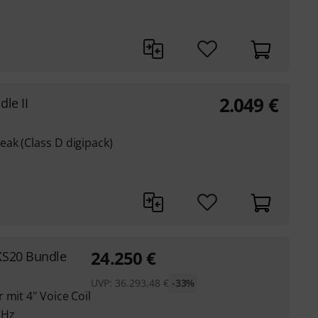
2.049
€
le II
ak (Class D digipack)
24.250
€
KS20 Bundle
UVP:
36.293,48
€
-33%
 mit 4" Voice Coil
 Hz