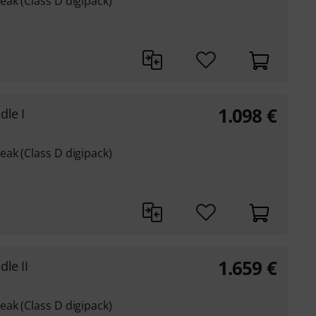
ak (Class D digipack)
1.098
€
dle I
ak (Class D digipack)
1.659
€
le II
ak (Class D digipack)