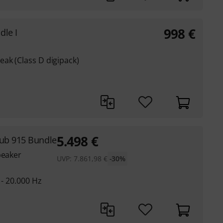
998
€
dle I
ak (Class D digipack)
5.498
€
Sub 915 Bundle
peaker
UVP:
7.861,98
€
-30%
 - 20.000 Hz