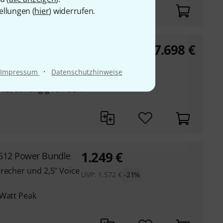
ellungen (
hier
) widerrufen.
7.698
€
pro A121 PowerSet
made in Italy
·
Impressum
Datenschutzhinweise
 3dB, abhängig von den
1.249
€
612 Power Bundle
recher und 2,5" Voice
UVP:
1.572
€
-21%
 Watt Peak