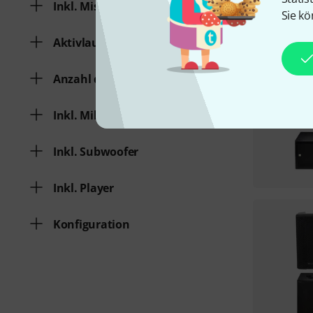
Inkl. Mischpult
Sie kö
Aktivlautsprecher
Anzahl der Lautsprecherboxen
Inkl. Mikrofon
Inkl. Subwoofer
Inkl. Player
Konfiguration