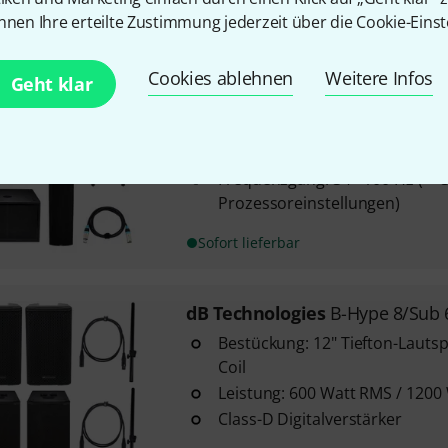
nnen Ihre erteilte Zustimmung jederzeit über die Cookie-Einst
In 1–2 Wochen lieferbar
Cookies ablehnen
Weitere Infos
Geht klar
dB Technologies
IG3T the box 
mit Eighteensound Transducer 
Leistung: 2800 W (RMS)
Frequenzgang: 34 - 100 Hz (+-
Prozessoreinstellungen)
Sofort lieferbar
dB Technologies
B-Hype 8/Sub 
Bestückung: 12" Tiefton-Lautsp
Coil
Leistung: 600 Watt RMS / 1200
Class-D Digitalverstärker