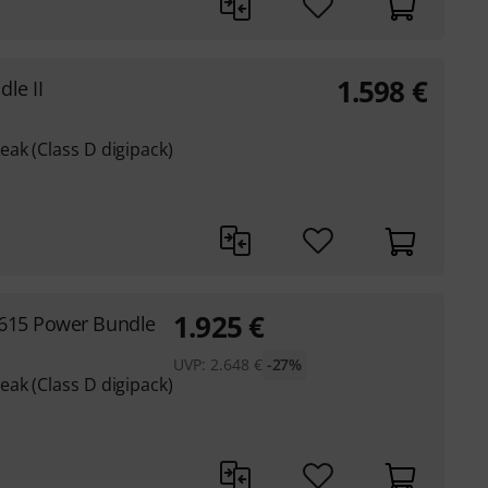
1.598
€
le II
ak (Class D digipack)
1.925
€
615 Power Bundle
UVP:
2.648
€
-27%
ak (Class D digipack)