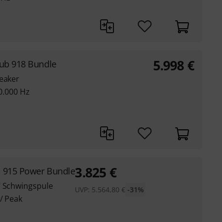
5.998
€
Sub 918 Bundle
peaker
20.000 Hz
3.825
€
 915 Power Bundle
" Schwingspule
UVP:
5.564,80
€
-31%
/ Peak