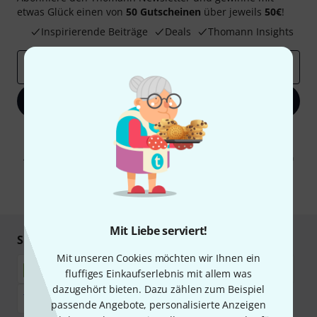
etwas Glück einen von
50 Gutscheinen
über jeweils
50€
!
Inspirierende Beiträge
Deals
Thomann Insights
E-Mail-Adresse
*
Jetzt anmelden
Mit Klick auf „Jetzt anmelden“ stimmen Sie dem Erhalt von E-Mail-
Werbung und einer Messung des E-Mail-Nutzungsverhaltens zu. Die
Abmeldung ist jederzeit möglich. Weitere Informationen finden Sie in
unseren
Datenschutzhinweisen
.
* Pflichtfeld
Mit Liebe serviert!
Sicher einkaufen & bezahlen
Mit unseren Cookies möchten wir Ihnen ein
fluffiges Einkaufserlebnis mit allem was
dazugehört bieten. Dazu zählen zum Beispiel
passende Angebote, personalisierte Anzeigen