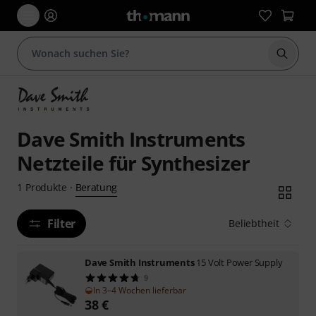
Suche 
Dave Smith Instruments
Netzteile für Synthesizer
Beratung
1
Produkte
·
Filter
Beliebtheit
Dave Smith Instruments
15 Volt Power Supply
9
In 3–4 Wochen lieferbar
38
€