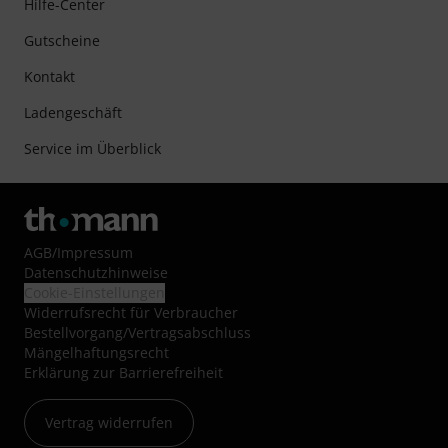
Hilfe-Center
Gutscheine
Kontakt
Ladengeschäft
Service im Überblick
AGB
/
Impressum
Datenschutzhinweise
Cookie-Einstellungen
Widerrufsrecht für Verbraucher
Bestellvorgang/Vertragsabschluss
Mängelhaftungsrecht
Erklärung zur Barrierefreiheit
Vertrag widerrufen