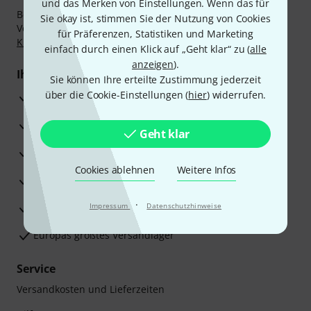
und das Merken von Einstellungen. Wenn das für
Bezahlen Sie vertraulich und sicher per Nachnahme,
Sie okay ist, stimmen Sie der Nutzung von Cookies
Vorkasse, PayPal, Amazon Pay,
Klarna Sofort bezahlen
,
für Präferenzen, Statistiken und Marketing
Klarna Ratenzahlung
oder Kreditkarte.
einfach durch einen Klick auf „Geht klar“ zu (
alle
anzeigen
).
Ihre Vorteile
Sie können Ihre erteilte Zustimmung jederzeit
über die Cookie-Einstellungen (
hier
) widerrufen.
3 Jahre Thomann Garantie
30 Tage Money-Back-Garantie
Geht klar
Reparaturservice
Cookies ablehnen
Weitere Infos
Beratung durch Fachexperten
·
Zufriedenheitsgarantie
Impressum
Datenschutzhinweise
Europas größtes Versandlager
Service
Versandkosten und Lieferzeiten