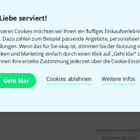
für Alt- oder Tenorsaxophon
aus feinstem Elch-Leder
Liebe serviert!
Polster aus natürlichem Kauts
Komfort und Schweissabsorpt
seren Cookies möchten wir Ihnen ein fluffiges Einkaufserlebn
n. Dazu zählen zum Beispiel passende Angebote, personalisie
Sofort lieferbar
llungen. Wenn das für Sie okay ist, stimmen Sie der Nutzung 
tiken und Marketing einfach durch einen Klick auf „Geht klar“ z
Dave Guardala
Strap for Sax co
nnen Ihre erteilte Zustimmung jederzeit über die Cookie-Einst
Material: schwarzes Elchleder
Polster aus natürlichem Kauts
Cookies ablehnen
Weitere Infos
Geht klar
mit Spreizer
Sofort lieferbar
Kostenloser Versand ab 2
Alle Preise inkl. MwSt.