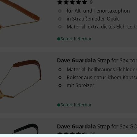
9
für Alt- und Tenorsaxophon
in Straußenleder-Optik
Material: extra dickes Elch-Led
Sofort lieferbar
Dave Guardala
Strap for Sax c
Material: hellbraunes Elchlede
Polster aus natürlichem Kauts
mit Spreizer
Sofort lieferbar
Dave Guardala
Strap for Sax G
20