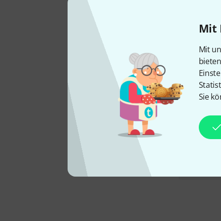
Mit 
Mit un
biete
Einste
Statis
Sie kö