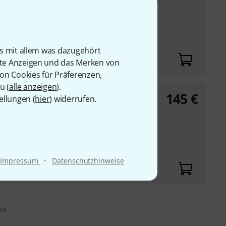
chuk, dadurch bester
ion
is mit allem was dazugehört
rte Anzeigen und das Merken von
von Cookies für Präferenzen,
u (
alle anzeigen
).
145
€
mfort black
ellungen (
hier
) widerrufen.
chuk
·
Impressum
Datenschutzhinweise
9 €