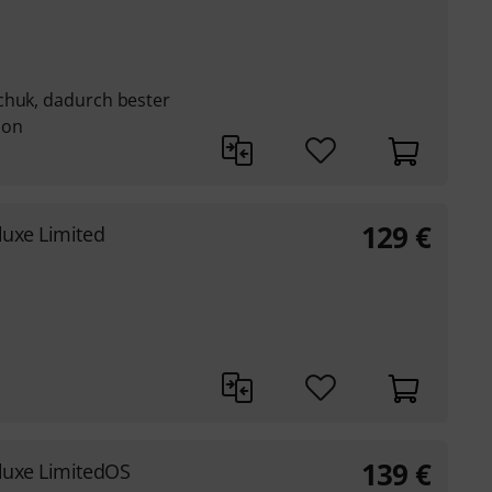
chuk, dadurch bester
ion
129
€
luxe Limited
139
€
eluxe LimitedOS