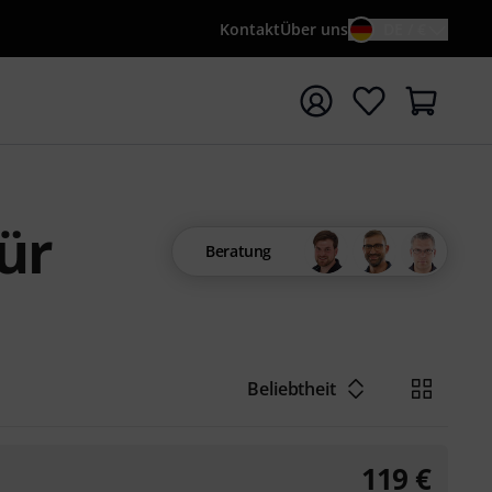
Kontakt
Über uns
DE / €
e mit Suchwort {searchTerm} starten
ür
Beratung
Beliebtheit
119
€