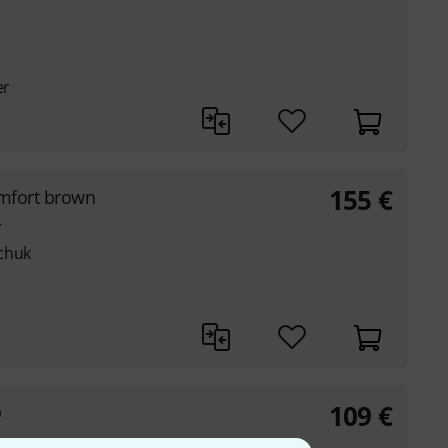
er
155
€
omfort brown
r
chuk
109
€
O