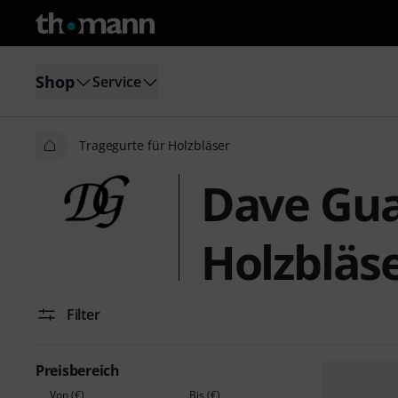
Shop
Service
Tragegurte für Holzbläser
Dave Gua
Holzbläs
Filter
Preisbereich
Von (€)
Bis (€)