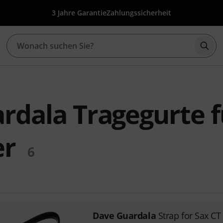
3 Jahre Garantie
Zahlungssicherheit
Such
rdala Tragegurte f
er
6
Dave Guardala
Strap for Sax CT