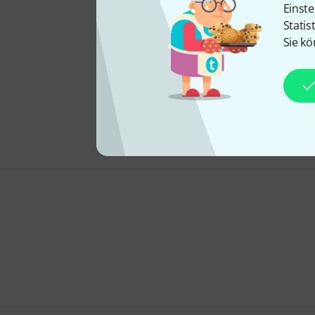
Einste
Statis
Sie kö