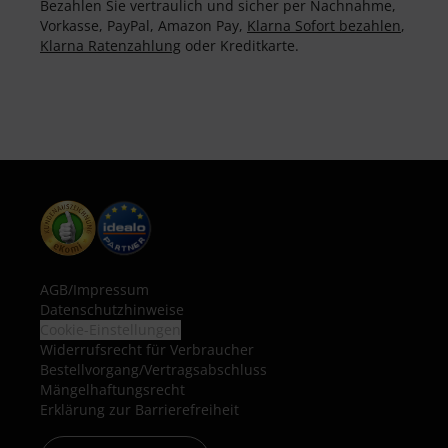
Bezahlen Sie vertraulich und sicher per Nachnahme,
Vorkasse, PayPal, Amazon Pay,
Klarna Sofort bezahlen
,
Klarna Ratenzahlung
oder Kreditkarte.
AGB
/
Impressum
Datenschutzhinweise
Cookie-Einstellungen
Widerrufsrecht für Verbraucher
Bestellvorgang/Vertragsabschluss
Mängelhaftungsrecht
Erklärung zur Barrierefreiheit