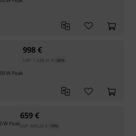
000 W Peak
998
€
UVP:
1.248,31
€
-20%
800 W Peak
659
€
00 W Peak
UVP:
809,20
€
-19%