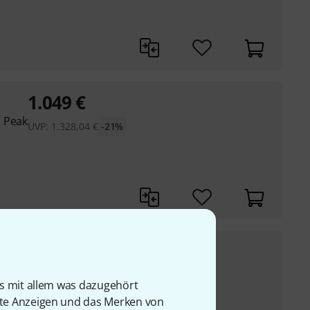
1.049
€
W Peak
UVP:
1.328,04
€
-21%
698
€
00 W Peak
UVP:
881,79
€
-21%
is mit allem was dazugehört
rte Anzeigen und das Merken von