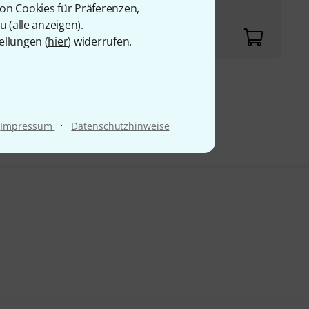
von Cookies für Präferenzen,
u (
alle anzeigen
).
ellungen (
hier
) widerrufen.
9 €
·
Impressum
Datenschutzhinweise