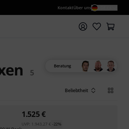
Kontakt
Über uns
DE / €
e mit Suchwort {searchTerm} starten
oxen
Beratung
5
Beliebtheit
1.525
€
UVP:
1.943,27
€
-22%