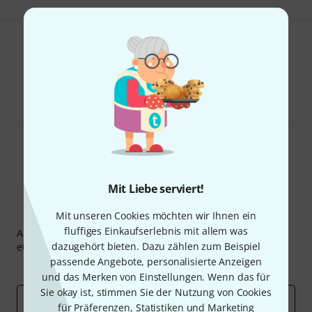
Gefällt Ihnen, was Sie sehen?
Teilen
Hilfe & Feedback
Mit Liebe serviert!
Thomann Newsletter
Mit unseren Cookies möchten wir Ihnen ein
fluffiges Einkaufserlebnis mit allem was
Abonniere den Thomann Newsletter und gewinne mit
dazugehört bieten. Dazu zählen zum Beispiel
etwas Glück einen von
50 Gutscheinen
über jeweils
50€
!
passende Angebote, personalisierte Anzeigen
Inspirierende Beiträge
Deals
Thomann Insights
und das Merken von Einstellungen. Wenn das für
Sie okay ist, stimmen Sie der Nutzung von Cookies
E-Mail-Adresse
*
für Präferenzen, Statistiken und Marketing