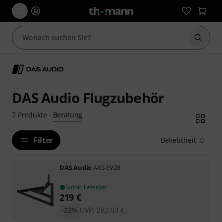
Suche 
DAS Audio Flugzubehör
Beratung
7
Produkte
·
Filter
Beliebtheit
DAS Audio
AXS-EV28
Sofort lieferbar
219
€
-22%
UVP:
282,03
€