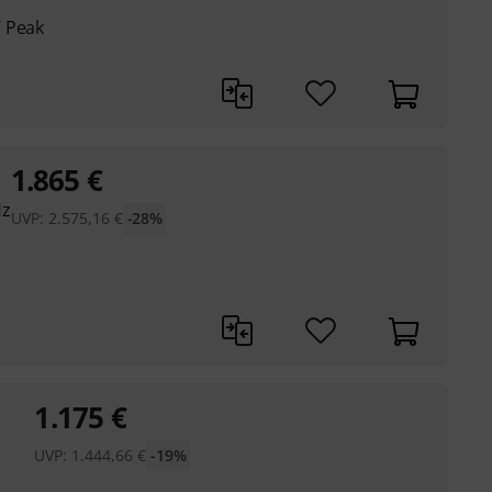
W Peak
1.865
€
Hz
UVP:
2.575,16
€
-28%
1.175
€
UVP:
1.444,66
€
-19%