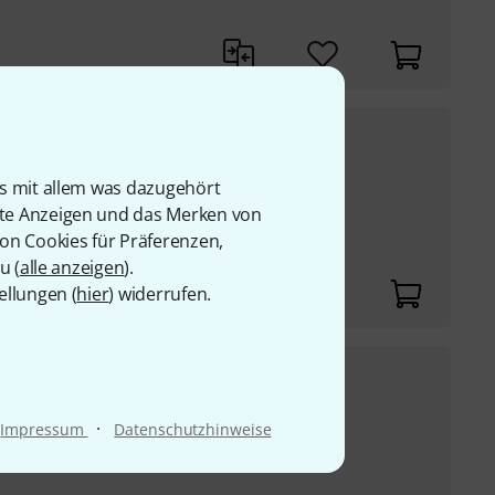
1.075
€
UVP:
1.325,66
€
-19%
is mit allem was dazugehört
rte Anzeigen und das Merken von
Hz
von Cookies für Präferenzen,
u (
alle anzeigen
).
ellungen (
hier
) widerrufen.
1.698
€
UVP:
2.112,25
€
-20%
·
Impressum
Datenschutzhinweise
W Peak