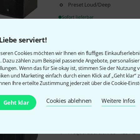
Preset Loud/Deep
Sofort lieferbar
Liebe serviert!
DAS Audio
Altea-718A
5
seren Cookies möchten wir Ihnen ein fluffiges Einkaufserlebn
Class-D Verstärker
n. Dazu zählen zum Beispiel passende Angebote, personalisie
Frequenzbereich: 45 Hz - 138 
llungen. Wenn das für Sie okay ist, stimmen Sie der Nutzung 
max. SPL: 134 dB
tiken und Marketing einfach durch einen Klick auf „Geht klar“ z
nnen Ihre erteilte Zustimmung jederzeit über die Cookie-Einst
Sofort lieferbar
Cookies ablehnen
Weitere Infos
Geht klar
DAS Audio
Action-S118A
Class-D Verstärker
Leistung: 1600 W RMS / 3200 
Frequenzbereich: 35 - 125 Hz