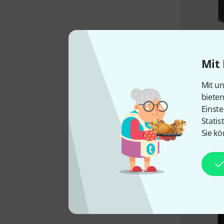
Mit 
Mit un
biete
Einste
Statis
Sie kö