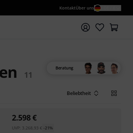
Kontakt
Über uns
DE / €
e mit Suchwort {searchTerm} starten
xen
Beratung
11
Beliebtheit
2.598
€
UVP:
3.268,93
€
-21%