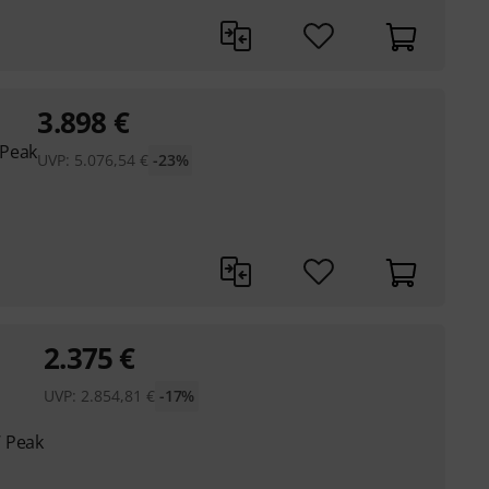
3.898
€
 Peak
UVP:
5.076,54
€
-23%
2.375
€
UVP:
2.854,81
€
-17%
W Peak