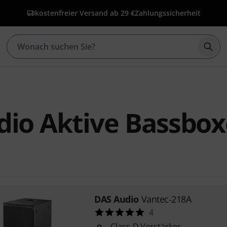
kostenfreier Versand ab 29 €
Zahlungssicherheit
Such
dio Aktive Bassbo
DAS Audio
Vantec-218A
4
Class-D Verstärker