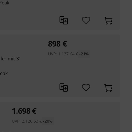
Peak
898
€
UVP:
1.137,64
€
-21%
fer mit 3“
Peak
1.698
€
UVP:
2.126,53
€
-20%