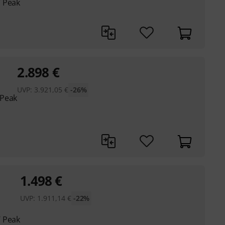
W Peak
2.898
€
UVP:
3.921,05
€
-26%
 Peak
1.498
€
UVP:
1.911,14
€
-22%
W Peak