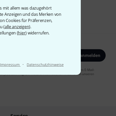
is mit allem was dazugehört
rte Anzeigen und das Merken von
von Cookies für Präferenzen,
u (
alle anzeigen
).
ellungen (
hier
) widerrufen.
Jetzt anmelden
·
Impressum
Datenschutzhinweise
 Sie dem Erhalt von E-Mail-Werbung und einer Messung des E-Mail-
t jederzeit möglich. Weitere Informationen finden Sie in unseren
Service