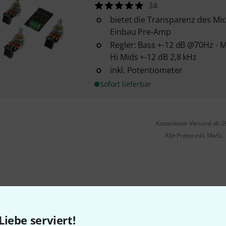
34
bietet die Transparenz des Mi
Einbau Pre-Amp
Regler: Bass +-12 dB @70Hz - M
Hi Mids +-12 dB 2,8 kHz
inkl. Potentiometer
Sofort lieferbar
Kostenloser Versand ab 2
Alle Preise inkl. MwSt.
Gefällt Ihnen, was Sie sehen?
Liebe serviert!