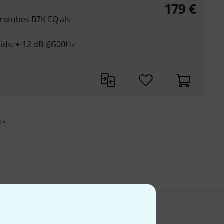
179
€
crotubes B7K EQ als
ids: +-12 dB @500Hz -
9 €