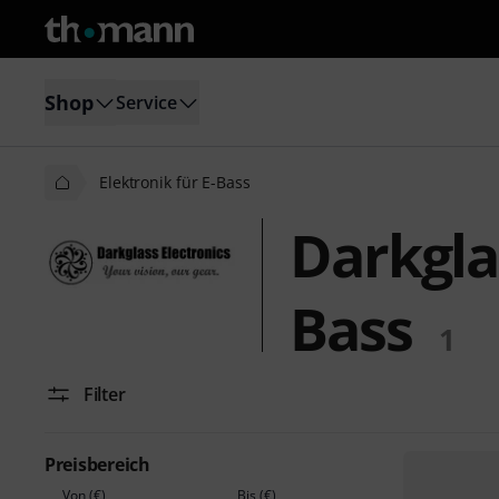
Shop
Service
Elektronik für E-Bass
Darkglas
Bass
1
Filter
Preisbereich
Von (€)
Bis (€)