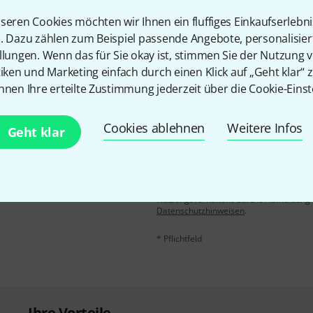
seren Cookies möchten wir Ihnen ein fluffiges Einkaufserlebn
Teilen
Hilfe & Feedback
n. Dazu zählen zum Beispiel passende Angebote, personalisie
llungen. Wenn das für Sie okay ist, stimmen Sie der Nutzung 
tiken und Marketing einfach durch einen Klick auf „Geht klar“ z
nnen Ihre erteilte Zustimmung jederzeit über die Cookie-Einst
Cookies ablehnen
Weitere Infos
Geht klar
E-Mail-Adresse
*
 gewinne mit etwas Glück
50€
!
Mit Klick auf „Jetzt anmelden“ stimmen
Nutzungsverhaltens zu. Die Abmeldung is
Datenschutzhinweisen
.
* Pflichtfeld
Ihre Vorteile