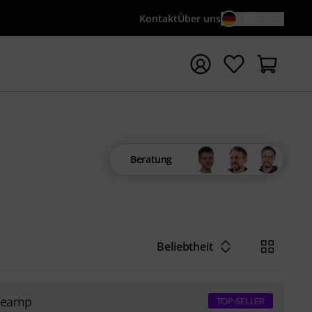
Kontakt
Über uns
DE / €
e mit Suchwort {searchTerm} starten
Beratung
Beliebtheit
Preamp
TOP-SELLER