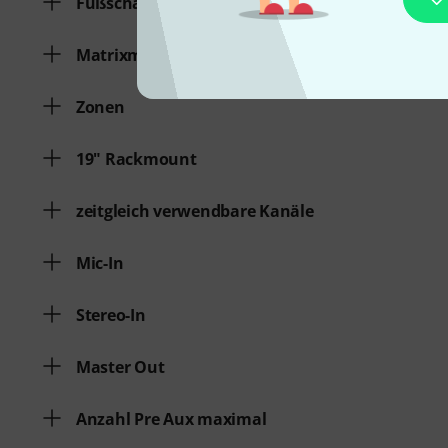
Fußschalter
Matrixmixer
Zonen
19" Rackmount
zeitgleich verwendbare Kanäle
Mic-In
Stereo-In
Master Out
Anzahl Pre Aux maximal