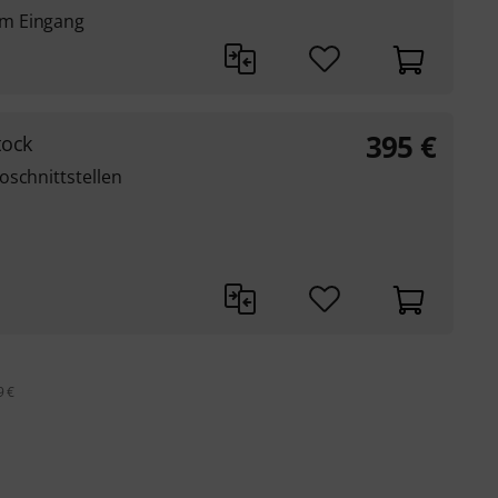
m Eingang
395
€
tock
oschnittstellen
9 €