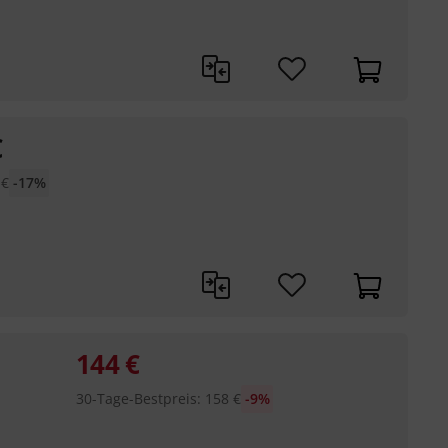
€
€
-17%
144
€
30-Tage-Bestpreis
:
158
€
-9%