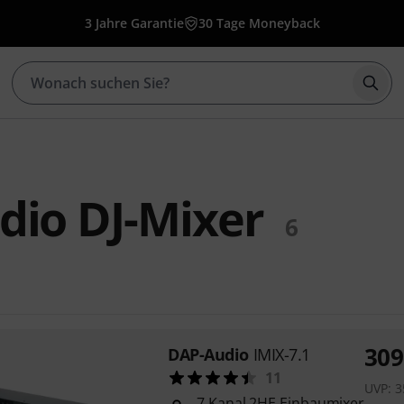
3 Jahre Garantie
30 Tage Moneyback
Such
dio DJ-Mixer
6
309
DAP-Audio
IMIX-7.1
11
UVP:
3
7 Kanal 2HE Einbaumixer