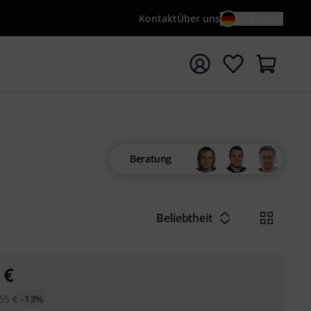
Kontakt
Über uns
DE / €
e mit Suchwort {searchTerm} starten
Beratung
Beliebtheit
€
55
€
-13%