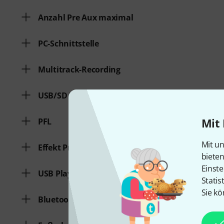
Anzahl Pre Aux maximal
PC-Schnittstelle
Multitrack-Recording
USB/SD Direct Record
Mit 
PFL
Mit un
Effekt Prozessor
biete
Einste
USB Play
Statis
Sie kö
Bluetooth Play