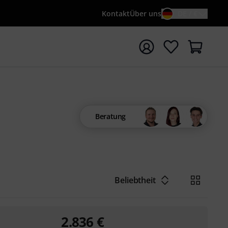
Kontakt
Über uns
DE / €
e mit Suchwort {searchTerm} starten
Beratung
Beliebtheit
2.836
€