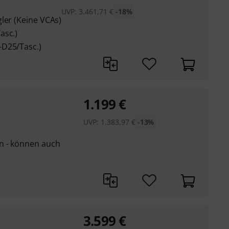
UVP:
3.461,71
€
-18%
ler (Keine VCAs)
asc.)
-D25/Tasc.)
1.199
€
UVP:
1.383,97
€
-13%
n - können auch
3.599
€