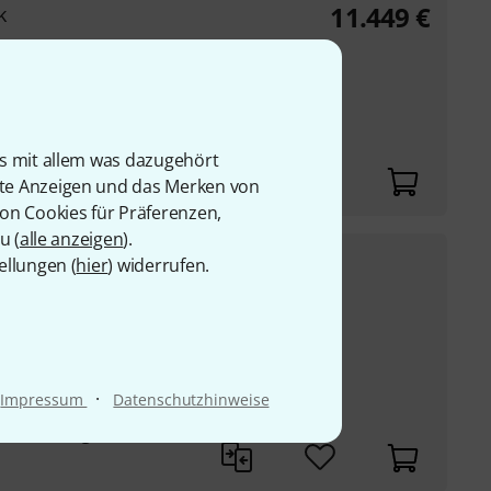
11.449
€
k
c Convert-8, Convert
che
SB, AES, ADAT, Optical
is mit allem was dazugehört
rte Anzeigen und das Merken von
von Cookies für Präferenzen,
u (
alle anzeigen
).
2.999
€
ellungen (
hier
) widerrufen.
UVP:
3.524,78
€
-15%
gler mit extrem
instellbarem Dim
nge direkt im Zugriff
·
Impressum
Datenschutzhinweise
o Streaming