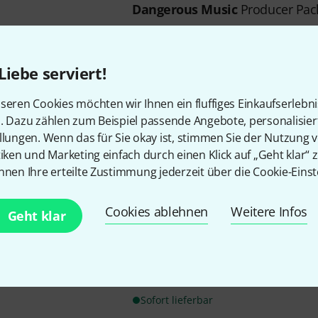
Dangerous Music
Producer Pac
bestehend aus Dangerous Musi
AD+ und D-Box+
für höchste Mastering-Ansprü
Liebe serviert!
4 Digitale Eingangs-Formate: U
SPDIF (Toslink)
seren Cookies möchten wir Ihnen ein fluffiges Einkaufserlebn
n. Dazu zählen zum Beispiel passende Angebote, personalisie
Auf Anfrage
llungen. Wenn das für Sie okay ist, stimmen Sie der Nutzung 
tiken und Marketing einfach durch einen Klick auf „Geht klar“ z
Dangerous Music
D-Box+
nnen Ihre erteilte Zustimmung jederzeit über die Cookie-Einst
5
digital gesteuerter Volume-Re
Cookies ablehnen
Weitere Infos
Geht klar
präzisem L/R Gleichlauf und e
fünf analoge und digitale Eingä
(Analog Stereo, Analog Sum, ...
Bluetooth für drahtloses Audi
Sofort lieferbar