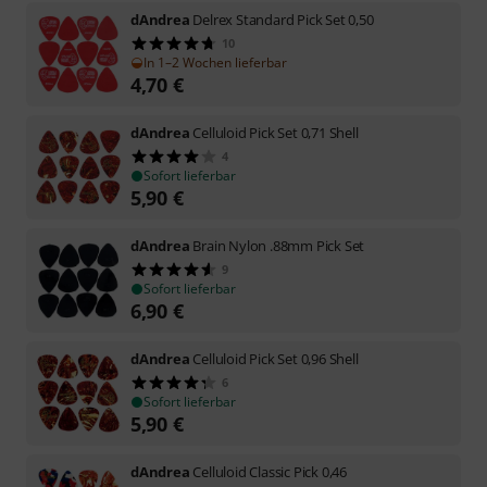
dAndrea
Delrex Standard Pick Set 0,50
10
In 1–2 Wochen lieferbar
4,70
€
dAndrea
Celluloid Pick Set 0,71 Shell
4
Sofort lieferbar
5,90
€
dAndrea
Brain Nylon .88mm Pick Set
9
Sofort lieferbar
6,90
€
dAndrea
Celluloid Pick Set 0,96 Shell
6
Sofort lieferbar
5,90
€
dAndrea
Celluloid Classic Pick 0,46