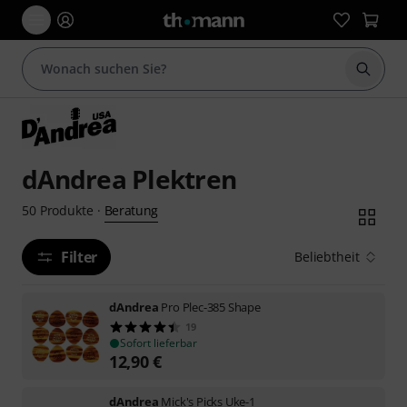
Suche 
dAndrea Plektren
Beratung
50
Produkte
·
Filter
Beliebtheit
dAndrea
Pro Plec-385 Shape
19
Sofort lieferbar
12,90
€
dAndrea
Mick's Picks Uke-1