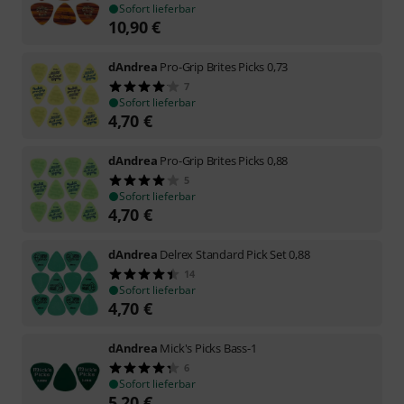
Sofort lieferbar
10,90
€
dAndrea
Pro-Grip Brites Picks 0,73
7
Sofort lieferbar
4,70
€
dAndrea
Pro-Grip Brites Picks 0,88
5
Sofort lieferbar
4,70
€
dAndrea
Delrex Standard Pick Set 0,88
14
Sofort lieferbar
4,70
€
dAndrea
Mick's Picks Bass-1
6
Sofort lieferbar
5,20
€