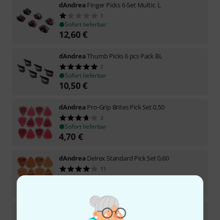
dAndrea
Finger Picks 6-Set Multic. L
1
Sofort lieferbar
12,60
€
dAndrea
Thumb Picks 6 pcs Pack BL
2
Sofort lieferbar
10,50
€
dAndrea
Pro-Grip Brites Pick Set 0,50
3
Sofort lieferbar
4,70
€
dAndrea
Delrex Standard Pick Set 0,60
11
Sofort lieferbar
4,70
€
dAndrea
Ultra Plecs 2mm Pick Set GEM
16