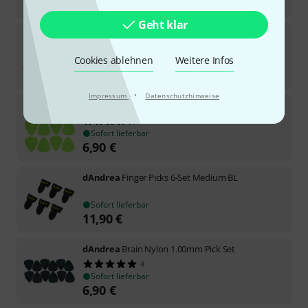
9,90
€
Geht klar
dAndrea
Celluloid Pick Set 0,84 Shell
6
Cookies ablehnen
Weitere Infos
Sofort lieferbar
5,90
€
·
Impressum
Datenschutzhinweise
dAndrea
Brain Nylon .53mm Pick Set
7
Sofort lieferbar
6,90
€
dAndrea
Finger Picks 6-Set Medium BL
Sofort lieferbar
11,90
€
dAndrea
Brain Nylon 1.00mm Pick Set
4
Sofort lieferbar
6,90
€