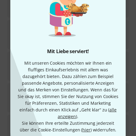
Sofort lieferbar
9,90
€
dAndrea
Brain Nylon.73mm Pick Set
4
Sofort lieferbar
6,90
€
Mit Liebe serviert!
dAndrea
Delrex Standard Pick Set 0,73
Mit unseren Cookies möchten wir Ihnen ein
14
Sofort lieferbar
fluffiges Einkaufserlebnis mit allem was
4,70
€
dazugehört bieten. Dazu zählen zum Beispiel
passende Angebote, personalisierte Anzeigen
dAndrea
Brain Nylon 1.14mm Pick Set
und das Merken von Einstellungen. Wenn das für
4
Sie okay ist, stimmen Sie der Nutzung von Cookies
Sofort lieferbar
für Präferenzen, Statistiken und Marketing
6,90
€
einfach durch einen Klick auf „Geht klar“ zu (
alle
anzeigen
).
dAndrea
Ultra Plecs 1,5mm Pick Set GEM
Sie können Ihre erteilte Zustimmung jederzeit
18
über die Cookie-Einstellungen (
hier
) widerrufen.
Sofort lieferbar