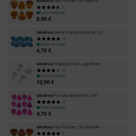
dAndrea
Plec Pick Set 1,50 Shell 351
2
Sofort lieferbar
8,90
€
dAndrea
Delrex Standard Pick Set 1,0
12
Sofort lieferbar
4,70
€
dAndrea
Fingerpick Set Large White
61
Sofort lieferbar
10,90
€
dAndrea
Pro-Grip Brites Picks 1,00
11
Sofort lieferbar
4,70
€
dAndrea
Plec Pick Set 1,50 Shell 346
4