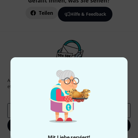
Gefällt Ihnen, was Sie sehen?
Teilen
Hilfe & Feedback
Thomann Newsletter
Abonniere den Thomann Newsletter und gewinne mit
etwas Glück einen von
50 Gutscheinen
über jeweils
50€
!
Inspirierende Beiträge
Deals
Thomann Insights
E-Mail-Adresse
*
Jetzt anmelden
Mit Liebe serviert!