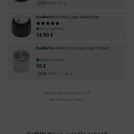
-33%
UVP:
17
€
Daddario
LokNob Large Black/Silver
2
Sofort lieferbar
14,90
€
Daddario
LokNob TourCap Large FS Silver
Sofort lieferbar
10
€
-42%
UVP:
17,20
€
Kostenloser Versand ab 29 €
Alle Preise inkl. MwSt.