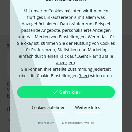
Mit Klick auf „Jetzt anmelden“ stimmen Sie dem Erhalt von E-Mail-
Werbung und einer Messung des E-Mail-Nutzungsverhaltens zu. Die
Mit unseren Cookies möchten wir Ihnen ein
Abmeldung ist jederzeit möglich. Weitere Informationen finden Sie in
unseren
Datenschutzhinweisen
.
fluffiges Einkaufserlebnis mit allem was
dazugehört bieten. Dazu zählen zum Beispiel
* Pflichtfeld
passende Angebote, personalisierte Anzeigen
und das Merken von Einstellungen. Wenn das für
Sie okay ist, stimmen Sie der Nutzung von Cookies
Sicher einkaufen & bezahlen
für Präferenzen, Statistiken und Marketing
einfach durch einen Klick auf „Geht klar“ zu (
alle
anzeigen
).
Sie können Ihre erteilte Zustimmung jederzeit
über die Cookie-Einstellungen (
hier
) widerrufen.
Bezahlen Sie vertraulich und sicher per Nachnahme,
Vorkasse, PayPal, Amazon Pay,
Klarna Sofort bezahlen
,
Geht klar
Klarna Ratenzahlung
oder Kreditkarte.
Cookies ablehnen
Weitere Infos
Ihre Vorteile
3 Jahre Thomann Garantie
·
Impressum
Datenschutzhinweise
30 Tage Money-Back-Garantie