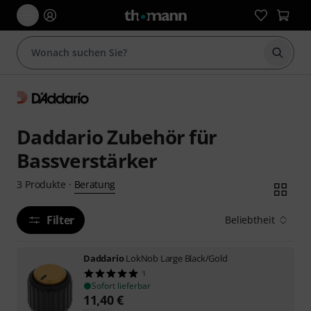
Suche 
Daddario Zubehör für
Bassverstärker
Beratung
3
Produkte
·
Filter
Beliebtheit
Daddario
LokNob Large Black/Gold
1
Sofort lieferbar
11,40
€