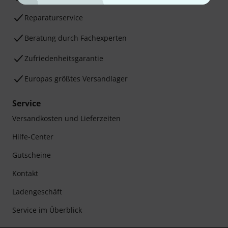
Reparaturservice
Beratung durch Fachexperten
Zufriedenheitsgarantie
Europas größtes Versandlager
Service
Versandkosten und Lieferzeiten
Hilfe-Center
Gutscheine
Kontakt
Ladengeschäft
Service im Überblick