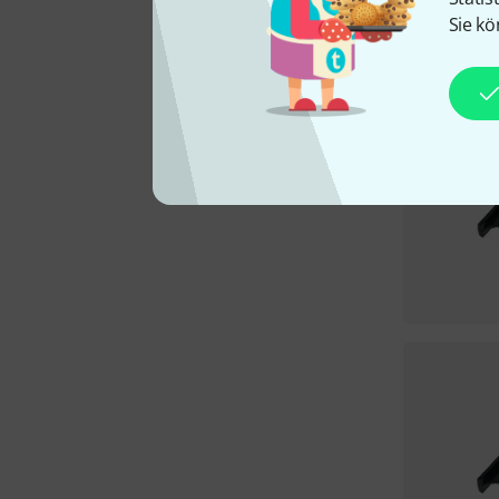
Sie kö