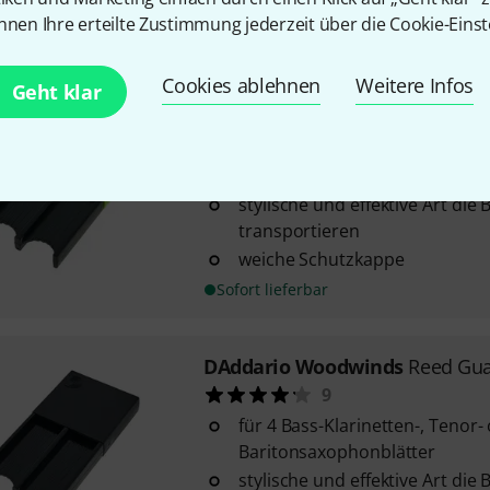
weiche Schutzkappe
nnen Ihre erteilte Zustimmung jederzeit über die Cookie-Einst
Sofort lieferbar
Cookies ablehnen
Weitere Infos
Geht klar
DAddario Woodwinds
Reed Gua
17
für 4 Klarinetten-, Alt- oder 
stylische und effektive Art die 
transportieren
weiche Schutzkappe
Sofort lieferbar
DAddario Woodwinds
Reed Gua
9
für 4 Bass-Klarinetten-, Tenor-
Baritonsaxophonblätter
stylische und effektive Art die 