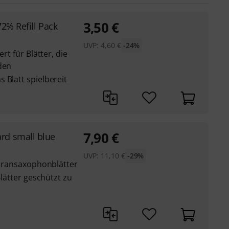
3,50
€
 72% Refill Pack
UVP:
4,60
€
-24%
rt für Blätter, die
den
 Blatt spielbereit
7,90
€
rd small blue
UVP:
11,10
€
-29%
Sopransaxophonblätter
Blätter geschützt zu