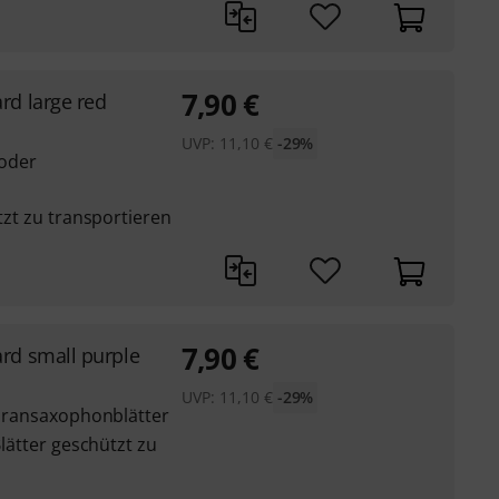
7,90
€
rd large red
UVP:
11,10
€
-29%
 oder
ützt zu transportieren
7,90
€
rd small purple
UVP:
11,10
€
-29%
Sopransaxophonblätter
Blätter geschützt zu