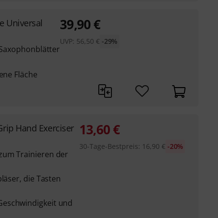
39,90
€
e Universal
UVP:
56,50
€
-29%
d Saxophonblätter
bene Fläche
13,60
€
Grip Hand Exerciser
30-Tage-Bestpreis
:
16,90
€
-20%
zum Trainieren der
läser, die Tasten
Geschwindigkeit und