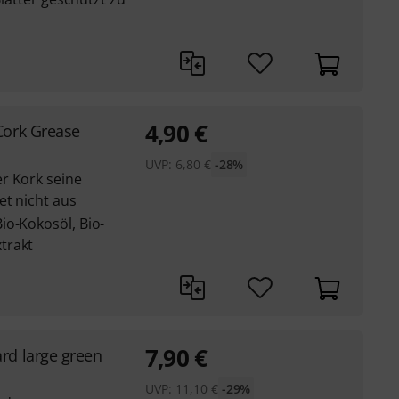
4,90
€
Cork Grease
UVP:
6,80
€
-28%
r Kork seine
et nicht aus
io-Kokosöl, Bio-
trakt
7,90
€
rd large green
UVP:
11,10
€
-29%