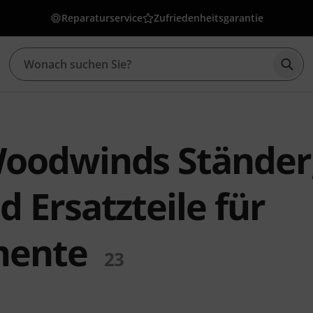
Reparaturservice
Zufriedenheitsgarantie
Such
oodwinds Ständer
 Ersatzteile für
mente
23