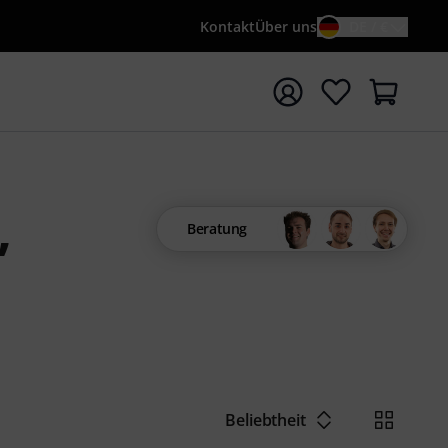
Kontakt
Über uns
DE / €
e mit Suchwort {searchTerm} starten
,
Beratung
Beliebtheit