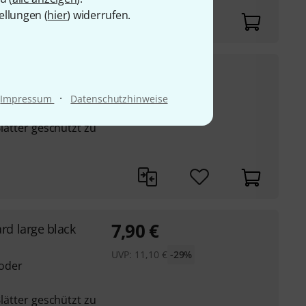
ellungen (
hier
) widerrufen.
7,90
€
rd small green
·
Impressum
Datenschutzhinweise
UVP:
11,10
€
-29%
Sopransaxophonblätter
Blätter geschützt zu
7,90
€
rd large black
UVP:
11,10
€
-29%
 oder
Blätter geschützt zu