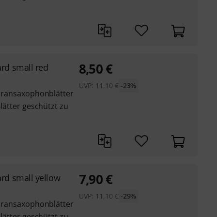
8,50
€
rd small red
UVP:
11,10
€
-23%
Sopransaxophonblätter
Blätter geschützt zu
7,90
€
rd small yellow
UVP:
11,10
€
-29%
Sopransaxophonblätter
Blätter geschützt zu