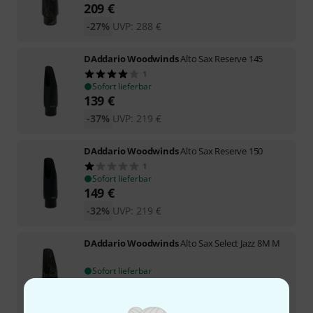
209
€
-27%
UVP:
288
€
DAddario Woodwinds
Alto Sax Reserve 145
1
Sofort lieferbar
139
€
-37%
UVP:
219
€
DAddario Woodwinds
Alto Sax Reserve 150
1
Sofort lieferbar
149
€
-32%
UVP:
219
€
DAddario Woodwinds
Alto Sax Select Jazz 8M M
Sofort lieferbar
209
€
-27%
UVP:
288
€