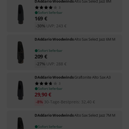
DAddario Woodwinds
Alto Sax Select Jazz 8M
3
Sofort lieferbar
169
€
-30%
UVP:
243
€
DAddario Woodwinds
Alto Sax Select Jazz 6M M
Sofort lieferbar
209
€
-27%
UVP:
288
€
DAddario Woodwinds
Graftonite Alto Sax A3
3
Sofort lieferbar
29,90
€
-8%
30-Tage-Bestpreis
:
32,40
€
DAddario Woodwinds
Alto Sax Select Jazz 7M M
Sofort lieferbar