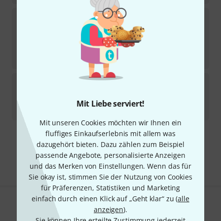
DAddario Woodwinds
Alto Sax Reserve 155
5
Sofort lieferbar
149
€
-32%
UVP:
219
€
DAddario Woodwinds
Reserve Alto Mouthpiec B-
Stock
Sofort lieferbar
Mit Liebe serviert!
111
€
Mit unseren Cookies möchten wir Ihnen ein
fluffiges Einkaufserlebnis mit allem was
Kostenloser Versand ab 29 €
dazugehört bieten. Dazu zählen zum Beispiel
Alle Preise inkl. MwSt.
passende Angebote, personalisierte Anzeigen
und das Merken von Einstellungen. Wenn das für
Sie okay ist, stimmen Sie der Nutzung von Cookies
für Präferenzen, Statistiken und Marketing
einfach durch einen Klick auf „Geht klar“ zu (
alle
Gefällt Ihnen, was Sie sehen?
anzeigen
).
Sie können Ihre erteilte Zustimmung jederzeit