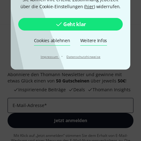
Teilen
über die Cookie-Einstellungen (
hier
) widerrufen.
Hilfe & Feedback
Geht klar
Cookies ablehnen
Weitere Infos
·
Impressum
Datenschutzhinweise
Thomann Newsletter
Abonniere den Thomann Newsletter und gewinne mit
etwas Glück einen von
50 Gutscheinen
über jeweils
50€
!
Inspirierende Beiträge
Deals
Thomann Insights
E-Mail-Adresse
*
Jetzt anmelden
Mit Klick auf „Jetzt anmelden“ stimmen Sie dem Erhalt von E-Mail-
Werbung und einer Messung des E-Mail-Nutzungsverhaltens zu. Die