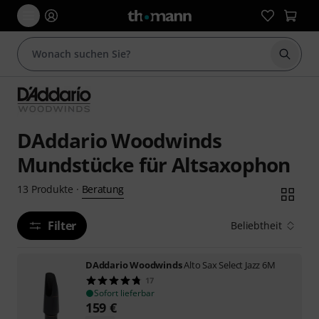
Suche 
DAddario Woodwinds
Mundstücke für Altsaxophon
Beratung
13
Produkte
·
Filter
Beliebtheit
DAddario Woodwinds
Alto Sax Select Jazz 6M
17
Sofort lieferbar
159
€