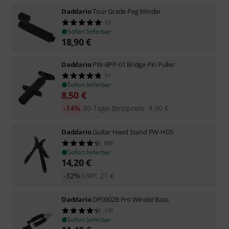
Daddario
Tour Grade Peg Winder
12
Sofort lieferbar
18,90
€
Daddario
PW-BPP-01 Bridge Pin Puller
11
Sofort lieferbar
8,50
€
-14%
30-Tage-Bestpreis
:
9,90
€
Daddario
Guitar Head Stand PW-HDS
893
Sofort lieferbar
14,20
€
-32%
UVP:
21
€
Daddario
DP0002B Pro Winder Bass
172
Sofort lieferbar