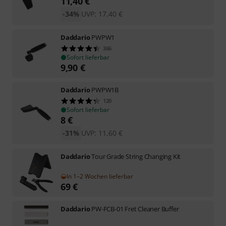
11,40
€
-34%
UVP:
17,40
€
Daddario
PWPW1
366
Sofort lieferbar
9,90
€
Daddario
PWPW1B
120
Sofort lieferbar
8
€
-31%
UVP:
11,60
€
Daddario
Tour Grade String Changing Kit
In 1–2 Wochen lieferbar
69
€
Daddario
PW-FCB-01 Fret Cleaner Buffer