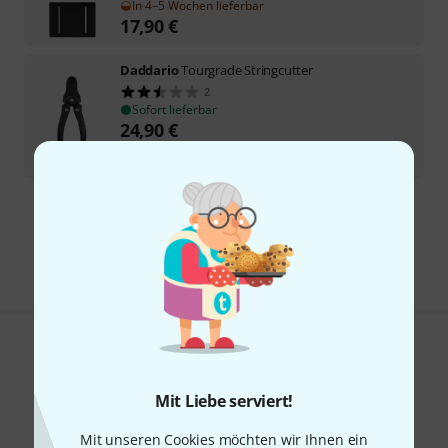
In 4–5 Wochen lieferbar
17,90
€
Daddario
Tourgrade Stringcutter
2
Sofort lieferbar
24,90
€
-31%
UVP:
36
€
Kostenloser Versand ab 29 €
Alle Preise inkl. MwSt.
Gefällt Ihnen, was Sie sehen?
Teilen
Mit Liebe serviert!
Hilfe & Feedback
Mit unseren Cookies möchten wir Ihnen ein