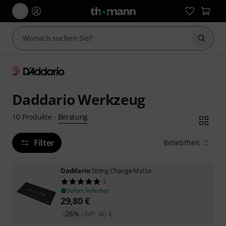
Suche 
Daddario Werkzeug
Beratung
10
Produkte
·
Filter
Beliebtheit
Daddario
String Change Matte
2
Sofort lieferbar
29,80
€
-26%
UVP:
40
€