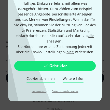
fluffiges Einkaufserlebnis mit allem was
dazugehört bieten. Dazu zählen zum Beispiel
passende Angebote, personalisierte Anzeigen
und das Merken von Einstellungen. Wenn das für
Sie okay ist, stimmen Sie der Nutzung von Cookies
für Präferenzen, Statistiken und Marketing
Thomann Newsletter
einfach durch einen Klick auf „Geht klar“ zu (
alle
anzeigen
).
Abonniere den Thomann Newsletter und gewinne mit
Sie können Ihre erteilte Zustimmung jederzeit
etwas Glück einen von
50 Gutscheinen
über jeweils
50€
!
über die Cookie-Einstellungen (
hier
) widerrufen.
Inspirierende Beiträge
Deals
Thomann Insights
Geht klar
E-Mail-Adresse
*
Jetzt anmelden
Cookies ablehnen
Weitere Infos
Mit Klick auf „Jetzt anmelden“ stimmen Sie dem Erhalt von E-Mail-
·
Impressum
Datenschutzhinweise
Werbung und einer Messung des E-Mail-Nutzungsverhaltens zu. Die
Abmeldung ist jederzeit möglich. Weitere Informationen finden Sie in
unseren
Datenschutzhinweisen
.
* Pflichtfeld