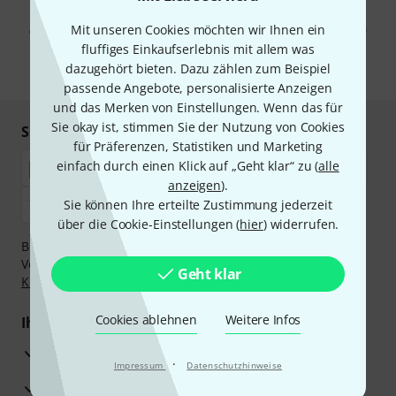
Mit Klick auf „Jetzt anmelden“ stimmen Sie dem Erhalt von E-Mail-
Werbung und einer Messung des E-Mail-Nutzungsverhaltens zu. Die
Abmeldung ist jederzeit möglich. Weitere Informationen finden Sie in
Mit unseren Cookies möchten wir Ihnen ein
unseren
Datenschutzhinweisen
.
fluffiges Einkaufserlebnis mit allem was
dazugehört bieten. Dazu zählen zum Beispiel
* Pflichtfeld
passende Angebote, personalisierte Anzeigen
und das Merken von Einstellungen. Wenn das für
Sie okay ist, stimmen Sie der Nutzung von Cookies
Sicher einkaufen & bezahlen
für Präferenzen, Statistiken und Marketing
einfach durch einen Klick auf „Geht klar“ zu (
alle
anzeigen
).
Sie können Ihre erteilte Zustimmung jederzeit
über die Cookie-Einstellungen (
hier
) widerrufen.
Bezahlen Sie vertraulich und sicher per Nachnahme,
Vorkasse, PayPal, Amazon Pay,
Klarna Sofort bezahlen
,
Geht klar
Klarna Ratenzahlung
oder Kreditkarte.
Cookies ablehnen
Weitere Infos
Ihre Vorteile
3 Jahre Thomann Garantie
·
Impressum
Datenschutzhinweise
30 Tage Money-Back-Garantie