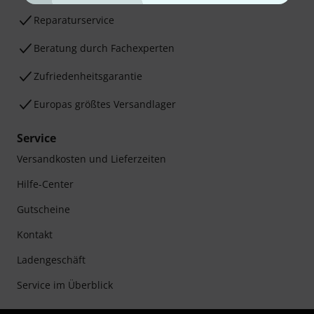
Reparaturservice
Beratung durch Fachexperten
Zufriedenheitsgarantie
Europas größtes Versandlager
Service
Versandkosten und Lieferzeiten
Hilfe-Center
Gutscheine
Kontakt
Ladengeschäft
Service im Überblick