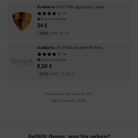
Daddario
Chris Thile Signature Casein
10
Sofort lieferbar
34
€
-28%
UVP:
47
€
Daddario
1FLT9-04 Ukulele Felt Picks
36
Sofort lieferbar
8,50
€
-31%
UVP:
12,30
€
Kostenloser Versand ab 29 €
Alle Preise inkl. MwSt.
Gefällt Ihnen, was Sie sehen?