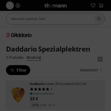
Suche 
Daddario Spezialplektren
Beratung
3
Produkte
·
Filter
Beliebtheit
Daddario
Casein 351Standard Pick 2.00
3
Sofort lieferbar
33
€
-20%
UVP:
41
€