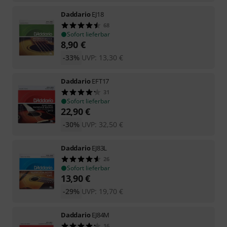
Daddario
EJ18
68
Sofort lieferbar
8,90
€
-33%
UVP:
13,30
€
Daddario
EFT17
31
Sofort lieferbar
22,90
€
-30%
UVP:
32,50
€
Daddario
EJ83L
26
Sofort lieferbar
13,90
€
-29%
UVP:
19,70
€
Daddario
EJ84M
16