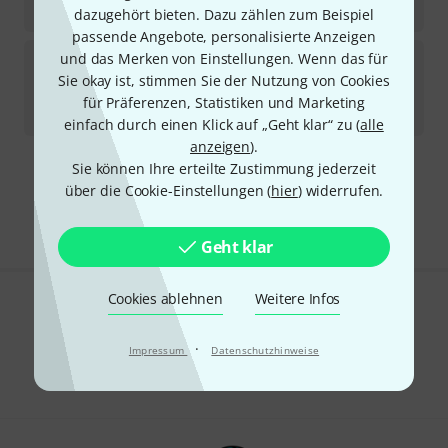
-32%
UVP:
26
€
dazugehört bieten. Dazu zählen zum Beispiel
passende Angebote, personalisierte Anzeigen
Daddario
XSAPB1253JC
und das Merken von Einstellungen. Wenn das für
Sie okay ist, stimmen Sie der Nutzung von Cookies
Sofort lieferbar
für Präferenzen, Statistiken und Marketing
16,90
€
einfach durch einen Klick auf „Geht klar“ zu (
alle
anzeigen
).
Sie können Ihre erteilte Zustimmung jederzeit
Kostenloser Versand ab 29 €
über die Cookie-Einstellungen (
hier
) widerrufen.
Alle Preise inkl. MwSt.
Geht klar
Cookies ablehnen
Weitere Infos
Gefällt Ihnen, was Sie sehen?
·
Impressum
Datenschutzhinweise
Teilen
Hilfe & Feedback