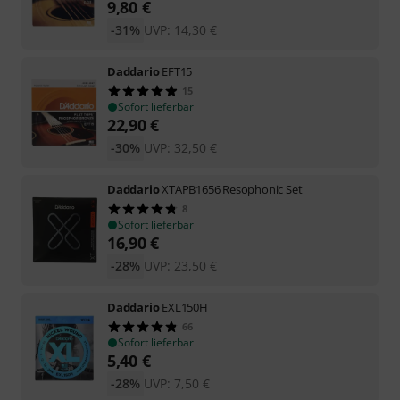
9,80
€
-31%
UVP:
14,30
€
Daddario
EFT15
15
Sofort lieferbar
22,90
€
-30%
UVP:
32,50
€
Daddario
XTAPB1656 Resophonic Set
8
Sofort lieferbar
16,90
€
-28%
UVP:
23,50
€
Daddario
EXL150H
66
Sofort lieferbar
5,40
€
-28%
UVP:
7,50
€