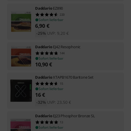
Daddario
EZ890
220
Sofort lieferbar
6,90
€
-25%
UVP:
9,20
€
Daddario
EJ42 Resophonic
144
Sofort lieferbar
10,90
€
Daddario
XTAPB1670 Baritone Set
15
Sofort lieferbar
16
€
-32%
UVP:
23,50
€
Daddario
EJ23 Phosphor Bronze SL
13
Sofort lieferbar