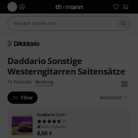
Suche 
Daddario Sonstige
Westerngitarren Saitensätze
Beratung
16
Produkte
·
Filter
Beliebtheit
Daddario
EJ38H
82
Sofort lieferbar
8,50
€