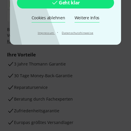
Geht klar
Cookies ablehnen
Weitere Infos
Bezahlen Sie vertraulich und sicher per Nachnahme,
·
Impressum
Datenschutzhinweise
Vorkasse, PayPal, Amazon Pay,
Klarna Sofort bezahlen
,
Klarna Ratenzahlung
oder Kreditkarte.
Ihre Vorteile
3 Jahre Thomann Garantie
30 Tage Money-Back-Garantie
Reparaturservice
Beratung durch Fachexperten
Zufriedenheitsgarantie
Europas größtes Versandlager