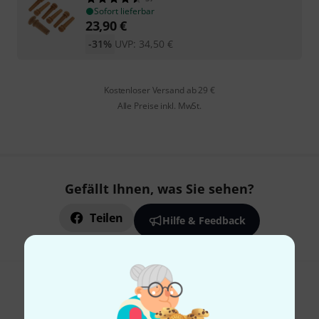
Sofort lieferbar
23,90
€
-31%
UVP:
34,50
€
Kostenloser Versand ab 29 €
Alle Preise inkl. MwSt.
Gefällt Ihnen, was Sie sehen?
Teilen
Hilfe & Feedback