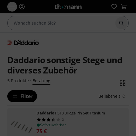
Suche 
Daddario sonstige Stege und
diverses Zubehör
Beratung
5
Produkte
·
Filter
Beliebtheit
Daddario
PS13 Bridge Pin Set Titanium
2
Sofort lieferbar
75
€