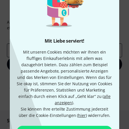
Thomann Newsletter
Abonniere den Thomann Newsletter und gewinne mit
etwas Glück einen von
50 Gutscheinen
über jeweils
50€
!
Inspirierende Beiträge
Deals
Thomann Insights
Mit Liebe serviert!
E-Mail-Adresse
*
Mit unseren Cookies möchten wir Ihnen ein
fluffiges Einkaufserlebnis mit allem was
Jetzt anmelden
dazugehört bieten. Dazu zählen zum Beispiel
passende Angebote, personalisierte Anzeigen
und das Merken von Einstellungen. Wenn das für
Mit Klick auf „Jetzt anmelden“ stimmen Sie dem Erhalt von E-Mail-
Werbung und einer Messung des E-Mail-Nutzungsverhaltens zu. Die
Sie okay ist, stimmen Sie der Nutzung von Cookies
Abmeldung ist jederzeit möglich. Weitere Informationen finden Sie in
für Präferenzen, Statistiken und Marketing
unseren
Datenschutzhinweisen
.
einfach durch einen Klick auf „Geht klar“ zu (
alle
* Pflichtfeld
anzeigen
).
Sie können Ihre erteilte Zustimmung jederzeit
über die Cookie-Einstellungen (
hier
) widerrufen.
Sicher einkaufen & bezahlen