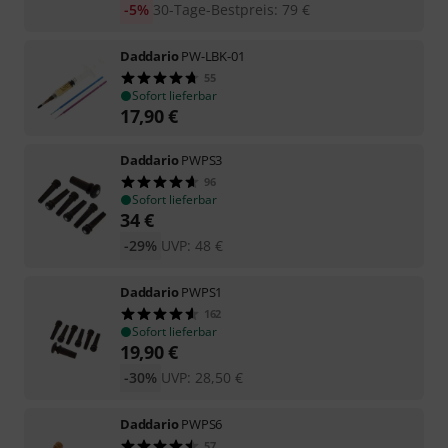
-5%
30-Tage-Bestpreis
:
79
€
Daddario
PW-LBK-01
55
Sofort lieferbar
17,90
€
Daddario
PWPS3
96
Sofort lieferbar
34
€
-29%
UVP:
48
€
Daddario
PWPS1
162
Sofort lieferbar
19,90
€
-30%
UVP:
28,50
€
Daddario
PWPS6
57