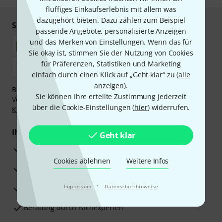
fluffiges Einkaufserlebnis mit allem was
dazugehört bieten. Dazu zählen zum Beispiel
Sicher einkaufen & bezahlen
passende Angebote, personalisierte Anzeigen
und das Merken von Einstellungen. Wenn das für
Sie okay ist, stimmen Sie der Nutzung von Cookies
für Präferenzen, Statistiken und Marketing
einfach durch einen Klick auf „Geht klar“ zu (
alle
anzeigen
).
Bezahlen Sie vertraulich und sicher per Nachnahme,
Sie können Ihre erteilte Zustimmung jederzeit
Vorkasse, PayPal, Amazon Pay,
Klarna Sofort bezahlen
,
über die Cookie-Einstellungen (
hier
) widerrufen.
Klarna Ratenzahlung
oder Kreditkarte.
Ihre Vorteile
Geht klar
3 Jahre Thomann Garantie
Cookies ablehnen
Weitere Infos
30 Tage Money-Back-Garantie
·
Reparaturservice
Impressum
Datenschutzhinweise
Beratung durch Fachexperten