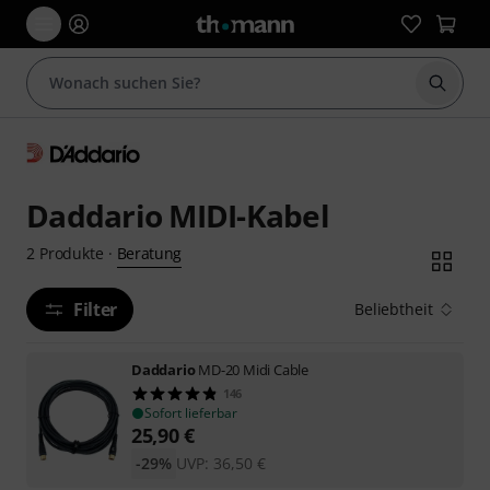
Suche 
Daddario MIDI-Kabel
Beratung
2
Produkte
·
Filter
Beliebtheit
Daddario
MD-20 Midi Cable
146
Sofort lieferbar
25,90
€
-29%
UVP:
36,50
€