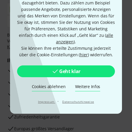
dazugehört bieten. Dazu zählen zum Beispiel
passende Angebote, personalisierte Anzeigen
und das Merken von Einstellungen. Wenn das für
Sie okay ist, stimmen Sie der Nutzung von Cookies
für Präferenzen, Statistiken und Marketing
Bezahlen Sie vertraulich und sicher per Nachnahme,
einfach durch einen Klick auf „Geht klar“ zu (
alle
Vorkasse, PayPal, Amazon Pay,
Klarna Sofort bezahlen
,
anzeigen
).
Klarna Ratenzahlung
oder Kreditkarte.
Sie können Ihre erteilte Zustimmung jederzeit
über die Cookie-Einstellungen (
hier
) widerrufen.
Ihre Vorteile
3 Jahre Thomann Garantie
Geht klar
30 Tage Money-Back-Garantie
Cookies ablehnen
Weitere Infos
Reparaturservice
·
Impressum
Datenschutzhinweise
Beratung durch Fachexperten
Zufriedenheitsgarantie
Europas größtes Versandlager