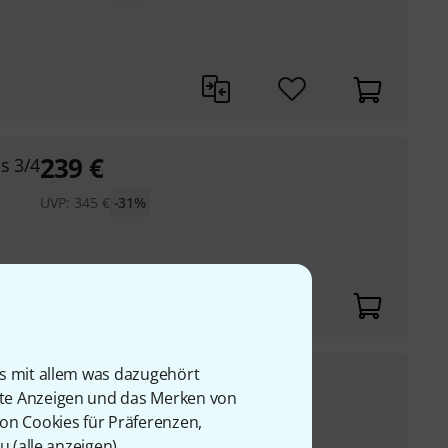
239
€
s 3/4
UVP:
345
€
-31%
is mit allem was dazugehört
198
€
ass 3/4
rte Anzeigen und das Merken von
UVP:
284
€
-30%
von Cookies für Präferenzen,
u (
alle anzeigen
).