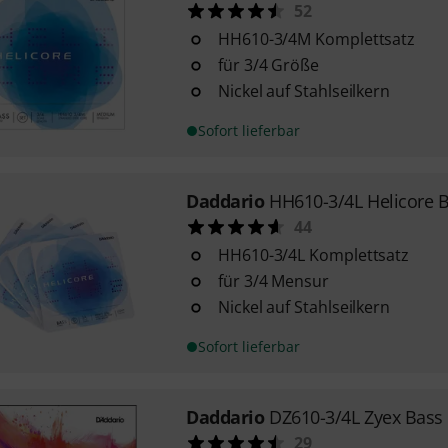
52
HH610-3/4M Komplettsatz
für 3/4 Größe
Nickel auf Stahlseilkern
Sofort lieferbar
Daddario
HH610-3/4L Helicore B
44
HH610-3/4L Komplettsatz
für 3/4 Mensur
Nickel auf Stahlseilkern
Sofort lieferbar
Daddario
DZ610-3/4L Zyex Bass 
29