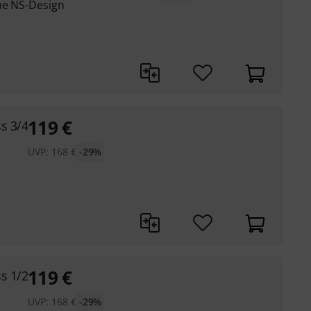
che NS-Design
119
€
s 3/4
UVP:
168
€
-29%
119
€
s 1/2
UVP:
168
€
-29%