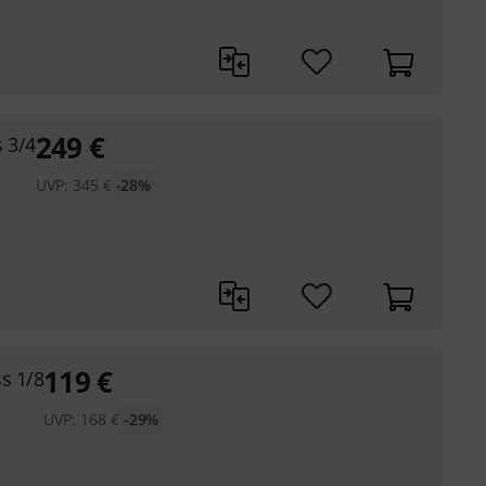
249
€
 3/4
UVP:
345
€
-28%
119
€
s 1/8
UVP:
168
€
-29%