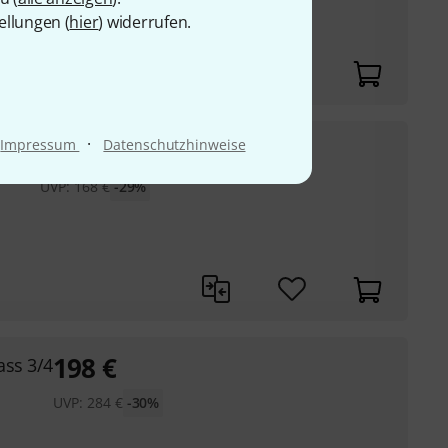
ellungen (
hier
) widerrufen.
·
119
€
Impressum
Datenschutzhinweise
s 1/4
UVP:
168
€
-29%
198
€
ass 3/4
UVP:
284
€
-30%