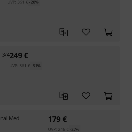
UVP:
361
€
-28%
249
€
 3/4
UVP:
361
€
-31%
179
€
ional Med
UVP:
246
€
-27%