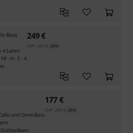
249
€
lo Bass
UVP:
345
€
-28%
 4 Saiten
# - H - E - A
ten
177
€
UVP:
239
€
-26%
-Cello und Omni-Bass
kern
 Stahlseilkern