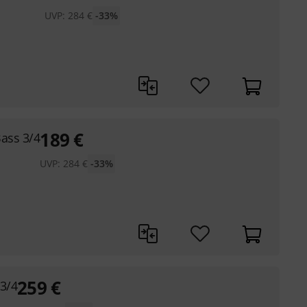
UVP:
284
€
-33%
189
€
ass 3/4
UVP:
284
€
-33%
259
€
3/4