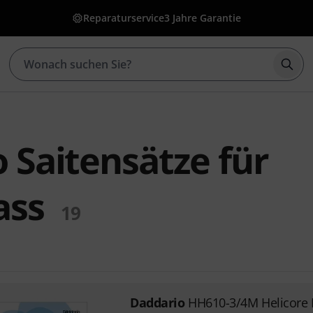
Reparaturservice
3 Jahre Garantie
Such
 Saitensätze für
ass
19
Daddario
HH610-3/4M Helicore 