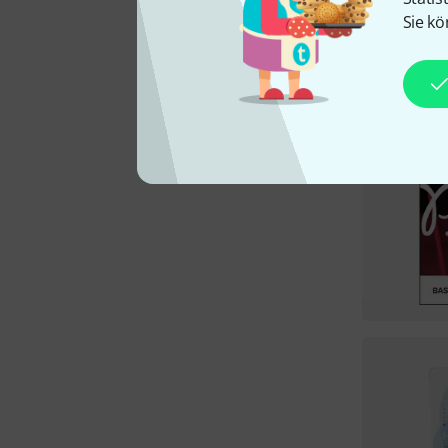
Sie kö