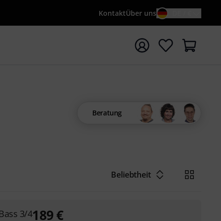
Kontakt
Über uns
DE / €
e mit Suchwort {searchTerm} starten
Beratung
Beliebtheit
189
€
Bass 3/4