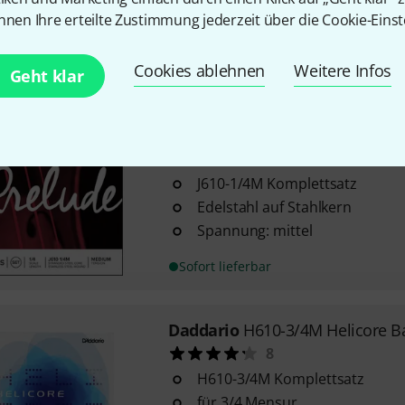
für 3/4 Größe
nnen Ihre erteilte Zustimmung jederzeit über die Cookie-Einst
Nickel auf Stahlseilkern
Cookies ablehnen
Weitere Infos
Sofort lieferbar
Geht klar
Daddario
J610-1/4M Prelude Bas
3
J610-1/4M Komplettsatz
Edelstahl auf Stahlkern
Spannung: mittel
Sofort lieferbar
Daddario
H610-3/4M Helicore B
8
H610-3/4M Komplettsatz
für 3/4 Mensur